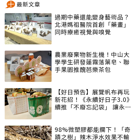
最新文章
過期中藥還能變身藝術品？
北港媽祖醫院首創「藥畫」
同時療癒視覺與嗅覺
農業廢棄物新生機！中山大
學學生研發蓮霧落葉皂、聯
手果園推醜芭樂茶包
【好日預告】展覽帆布再玩
新花招！《永續好日子3.0》
續推「不廢忘記袋」 讓永續
增添驚喜與期待
98%微塑膠都能攔下！「奇
蹟之樹」辣木淨水效果不輸