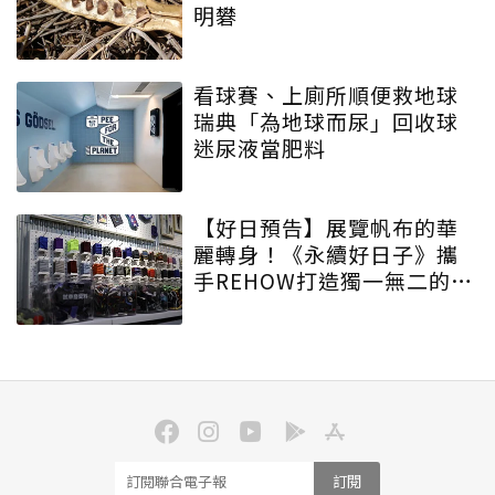
明礬
看球賽、上廁所順便救地球
瑞典「為地球而尿」回收球
迷尿液當肥料
【好日預告】展覽帆布的華
麗轉身！《永續好日子》攜
手REHOW打造獨一無二的
「撞色不廢不廢包」
訂閱