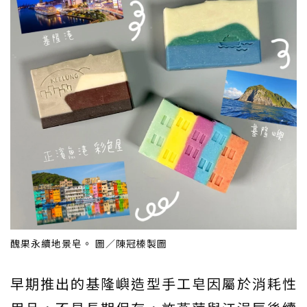
醜果永續地景皂。 圖／陳冠榛製圖
早期推出的基隆嶼造型手工皂因屬於消耗性