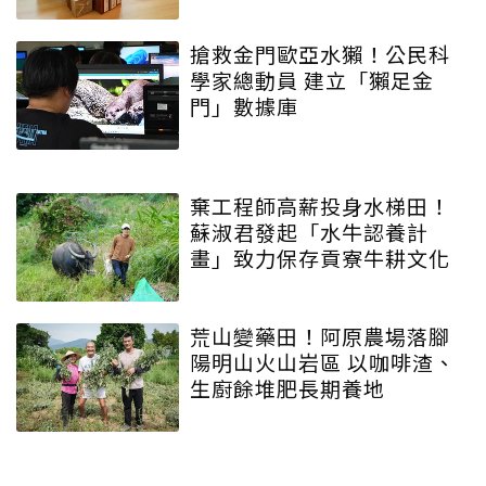
搶救金門歐亞水獺！公民科
學家總動員 建立「獺足金
門」數據庫
棄工程師高薪投身水梯田！
蘇淑君發起「水牛認養計
畫」致力保存貢寮牛耕文化
荒山變藥田！阿原農場落腳
陽明山火山岩區 以咖啡渣、
生廚餘堆肥長期養地