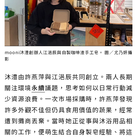
mooni沐澧創辦人江浥辰與自製咖啡渣手工皂。 圖／尤乃妍攝
影
沐澧由許燕萍與江浥辰共同創立。兩人長期
關注環境
永續
議題，思考如何以日常行動減
少資源浪費。一次市場採購時，許燕萍發現
許多外觀不佳但仍具食用價值的蔬果，經常
遭到攤商丟棄。當時她正從事與沐浴用品相
關的工作，便萌生結合自身製皂經驗、將這