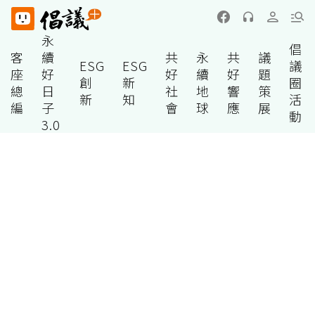
永
倡
客
續
共
永
共
議
ESG
ESG
議
座
好
好
續
好
題
創
新
圈
總
日
社
地
響
策
新
知
活
編
子
會
球
應
展
動
3.0