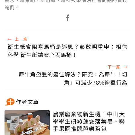
觀念、新策略、新組織、新科技來解決社會問題的實踐
範例。
←
上一篇
衛生紙會阻塞馬桶是迷思？彭啟明重申：相信
科學 衛生紙請安心丟馬桶！
下一篇
→
犀牛角盜獵的最佳解法？研究：為犀牛「切
角」可減少78%盜獵行為
作者文章
農業廢棄物新生機！中山大
學學生研發蓮霧落葉皂、聯
手果園推醜芭樂茶包