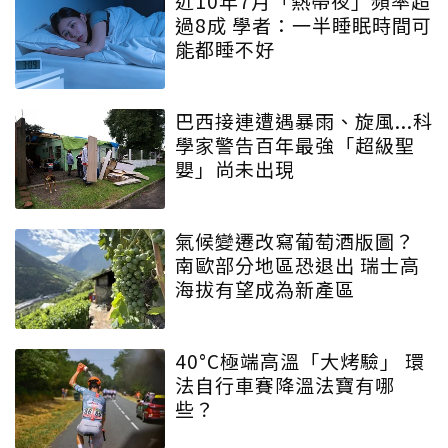
近10年7月「熱帶夜」頻率超
過8成 學者：一半睡眠時間可
能都睡不好
巴西接連遭遇暴雨、旋風...科
學家警告百年最強「超級聖
嬰」尚未出現
氣候變遷改寫葡萄酒版圖？
南歐部分地區恐退出 瑞士高
海拔有望成為新產區
40°C極端高溫「大烤驗」 環
法自行車賽降溫法寶有哪
些？