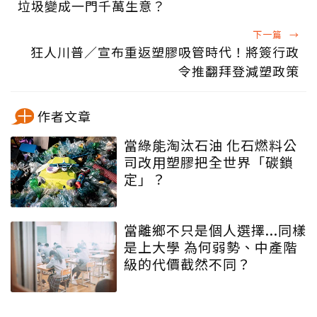
垃圾變成一門千萬生意？
下一篇
→
狂人川普／宣布重返塑膠吸管時代！將簽行政
令推翻拜登減塑政策
作者文章
當綠能淘汰石油 化石燃料公
司改用塑膠把全世界「碳鎖
定」？
當離鄉不只是個人選擇...同樣
是上大學 為何弱勢、中產階
級的代價截然不同？