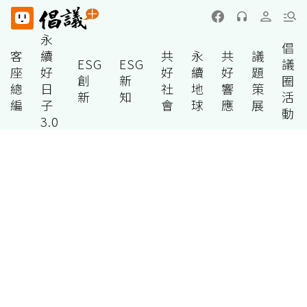
永
倡
客
續
共
永
共
議
ESG
ESG
議
座
好
好
續
好
題
創
新
圈
總
日
社
地
響
策
新
知
活
編
子
會
球
應
展
動
3.0