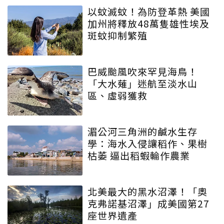
以蚊滅蚊！為防登革熱 美國
加州將釋放48萬隻雄性埃及
斑蚊抑制繁殖
巴威颱風吹來罕見海鳥！
「大水薙」迷航至淡水山
區、虛弱獲救
湄公河三角洲的鹹水生存
學：海水入侵讓稻作、果樹
枯萎 逼出稻蝦輪作農業
北美最大的黑水沼澤！「奧
克弗諾基沼澤」成美國第27
座世界遺產