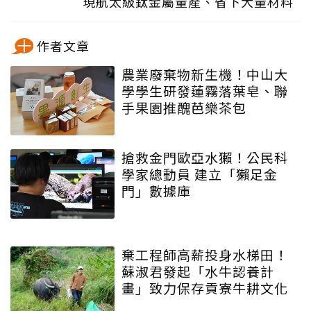
現航太級鈦金屬量產、省下大量材料
作者文章
農業廢棄物新生機！中山大
學學生研發蓮霧落葉皂、聯
手果園推醜芭樂茶包
搶救金門歐亞水獺！公民科
學家總動員 建立「獺足金
門」數據庫
棄工程師高薪投身水梯田！
蘇淑君發起「水牛認養計
畫」致力保存貢寮牛耕文化