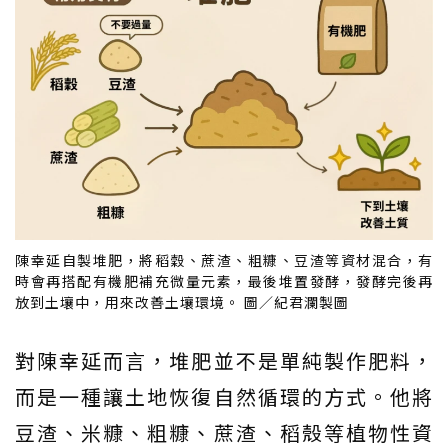
陳幸延自製堆肥，將稻穀、蔗渣、粗糠、豆渣等資材混合，有
時會再搭配有機肥補充微量元素，最後堆置發酵，發酵完後再
放到土壤中，用來改善土壤環境。 圖／紀君瀾製圖
對陳幸延而言，堆肥並不是單純製作肥料，
而是一種讓土地恢復自然循環的方式。他將
豆渣、米糠、粗糠、蔗渣、稻殼等植物性資