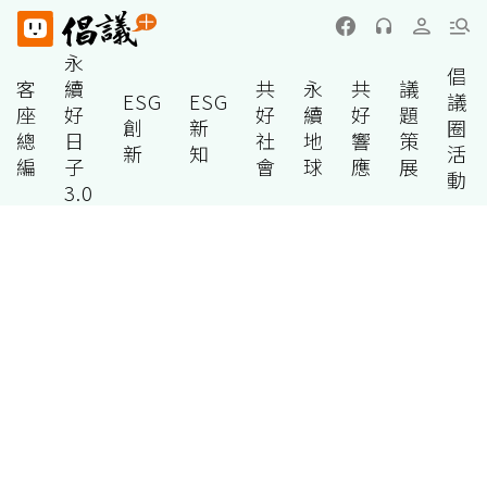
永
倡
客
續
共
永
共
議
ESG
ESG
議
座
好
好
續
好
題
創
新
圈
總
日
社
地
響
策
新
知
活
編
子
會
球
應
展
動
3.0