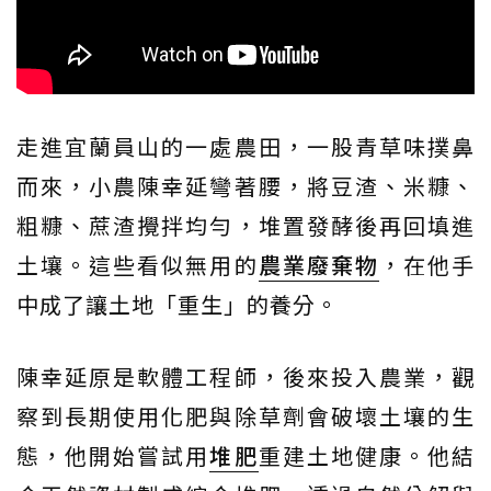
走進宜蘭員山的一處農田，一股青草味撲鼻
而來，小農陳幸延彎著腰，將豆渣、米糠、
粗糠、蔗渣攪拌均勻，堆置發酵後再回填進
土壤。這些看似無用的
農業廢棄物
，在他手
中成了讓土地「重生」的養分。
陳幸延原是軟體工程師，後來投入農業，觀
察到長期使用化肥與除草劑會破壞土壤的生
態，他開始嘗試用
堆肥
重建土地健康。他結