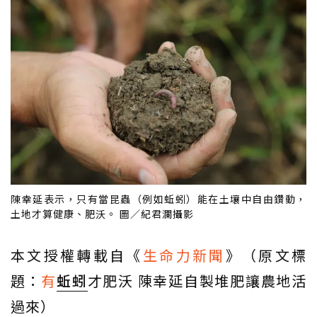
陳幸延表示，只有當昆蟲（例如蚯蚓）能在土壤中自由鑽動，
土地才算健康、肥沃。 圖／紀君瀾攝影
本文授權轉載自《
生命力新聞
》（原文標
題：
有
蚯蚓
才肥沃 陳幸延自製堆肥讓農地活
過來）