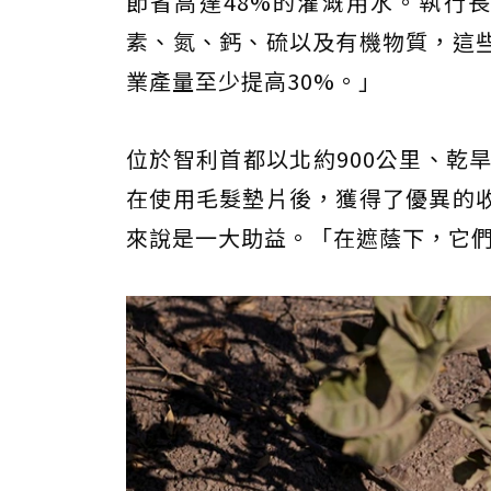
節省高達48%的灌溉用水。執行長Ma
素、氮、鈣、硫以及有機物質，這
業產量至少提高30%。」
位於智利首都以北約900公里、乾旱的塔
在使用毛髮墊片後，獲得了優異的
來說是一大助益。「在遮蔭下，它