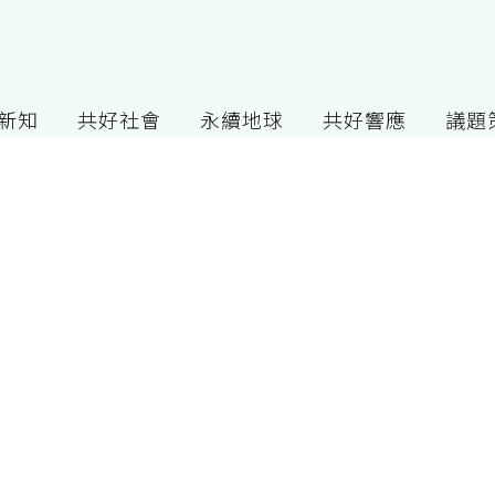
G新知
共好社會
永續地球
共好響應
議題