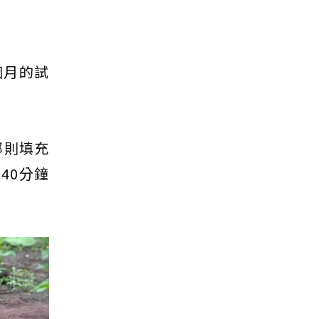
5個月的試
部則填充
40分鐘