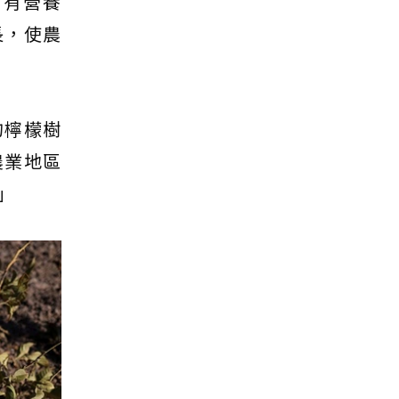
含有營養
長，使農
r的檸檬樹
農業地區
」