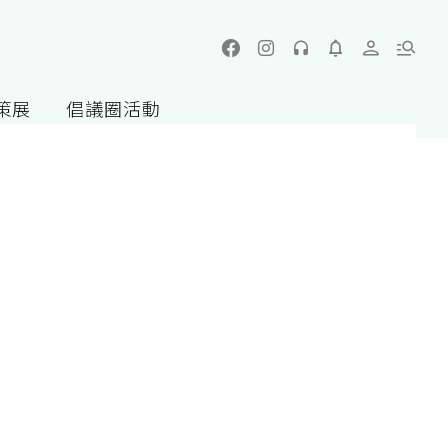
策展
倡議圈活動