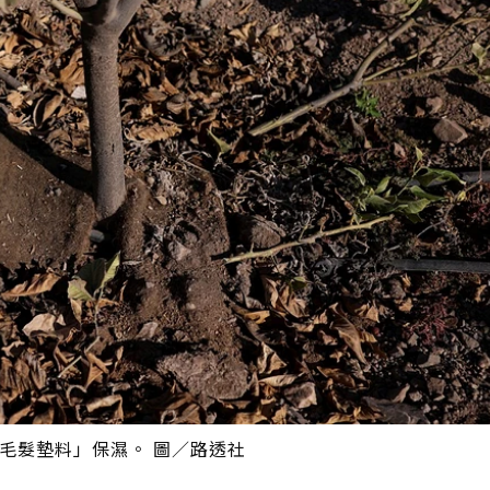
「毛髮墊料」保濕。 圖／路透社