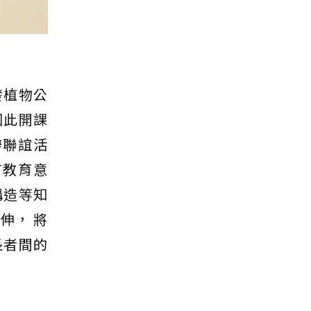
發植物公
因此開課
辦聯誼活
有教育意
構造等知
伸， 將
長者間的