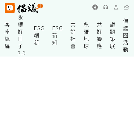
永
倡
客
續
共
永
共
議
ESG
ESG
議
座
好
好
續
好
題
創
新
圈
總
日
社
地
響
策
新
知
活
編
子
會
球
應
展
動
3.0