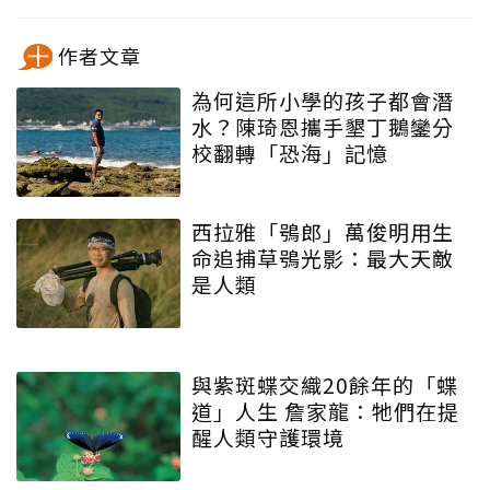
作者文章
為何這所小學的孩子都會潛
水？陳琦恩攜手墾丁鵝鑾分
校翻轉「恐海」記憶
西拉雅「鴞郎」萬俊明用生
命追捕草鴞光影：最大天敵
是人類
與紫斑蝶交織20餘年的「蝶
道」人生 詹家龍：牠們在提
醒人類守護環境