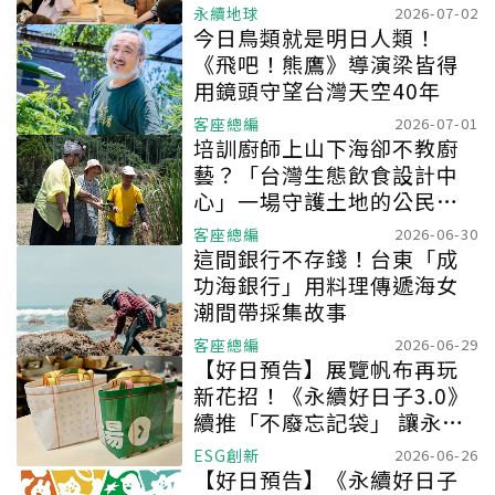
有趣
永續地球
2026-07-02
今日鳥類就是明日人類！
《飛吧！熊鷹》導演梁皆得
用鏡頭守望台灣天空40年
客座總編
2026-07-01
培訓廚師上山下海卻不教廚
藝？「台灣生態飲食設計中
心」一場守護土地的公民運
動
客座總編
2026-06-30
這間銀行不存錢！台東「成
功海銀行」用料理傳遞海女
潮間帶採集故事
客座總編
2026-06-29
【好日預告】展覽帆布再玩
新花招！《永續好日子3.0》
續推「不廢忘記袋」 讓永續
增添驚喜與期待
ESG創新
2026-06-26
【好日預告】《永續好日子