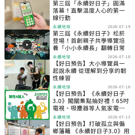
第三屆「永續好日子」圓滿
落幕！直擊溫度人心的第一
線行動
永續地球
2026-07-19
第三屆《永續好日子》松菸
登場！首創親子共學導覽培
養「小小永續長」翻轉日常
永續地球
2026-07-18
【好日預告】大小導覽員一
起說永續 從理解到分享的韌
性練習
永續地球
2026-07-16
【好日預告】《永續好日子
3.0》闖關集點抽好禮！65吋
電視、吸塵器等人氣家電免
費抽
永續地球
2026-07-13
【好日預告】打破孤立與偏
鄉藩籬 《永續好日子3.0》用