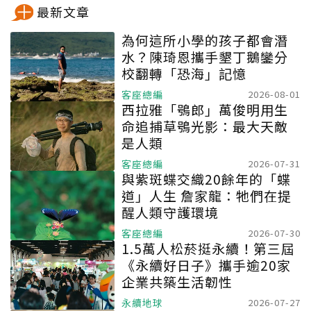
最新文章
為何這所小學的孩子都會潛
水？陳琦恩攜手墾丁鵝鑾分
校翻轉「恐海」記憶
客座總編
2026-08-01
西拉雅「鴞郎」萬俊明用生
命追捕草鴞光影：最大天敵
是人類
客座總編
2026-07-31
與紫斑蝶交織20餘年的「蝶
道」人生 詹家龍：牠們在提
醒人類守護環境
客座總編
2026-07-30
1.5萬人松菸挺永續！第三屆
《永續好日子》攜手逾20家
企業共築生活韌性
永續地球
2026-07-27