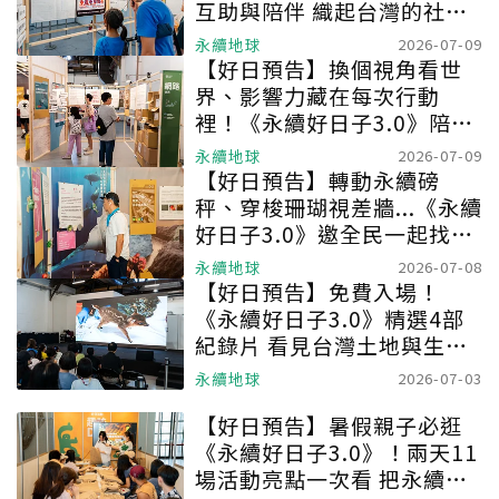
互助與陪伴 織起台灣的社會
韌性
永續地球
2026-07-09
【好日預告】換個視角看世
界、影響力藏在每次行動
裡！《永續好日子3.0》陪你
我重組日常生活
永續地球
2026-07-09
【好日預告】轉動永續磅
秤、穿梭珊瑚視差牆...《永續
好日子3.0》邀全民一起找回
環境韌性
永續地球
2026-07-08
【好日預告】免費入場！
《永續好日子3.0》精選4部
紀錄片 看見台灣土地與生命
故事、和導演映後面對面
永續地球
2026-07-03
【好日預告】暑假親子必逛
《永續好日子3.0》！兩天11
場活動亮點一次看 把永續變