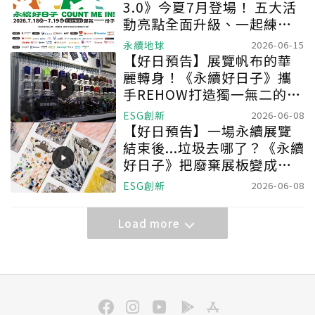
3.0》今夏7月登場！ 五大活
動亮點全面升級、一起練習
「生活的韌性」
永續地球
2026-06-15
【好日預告】展覽帆布的華
麗轉身！《永續好日子》攜
手REHOW打造獨一無二的
「撞色不廢不廢包」
ESG創新
2026-06-08
【好日預告】一場永續展覽
結束後...垃圾去哪了？《永續
好日子》把廢棄展板變成
「塑不啦嘰板夾」
ESG創新
2026-06-08
Load more