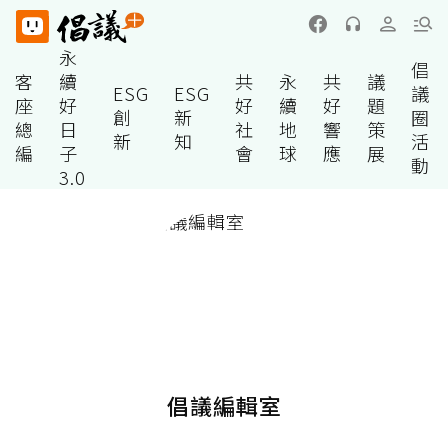
永
倡
客
續
共
永
共
議
ESG
ESG
議
座
好
好
續
好
題
創
新
圈
總
日
社
地
響
策
新
知
活
編
子
會
球
應
展
動
3.0
倡議編輯室