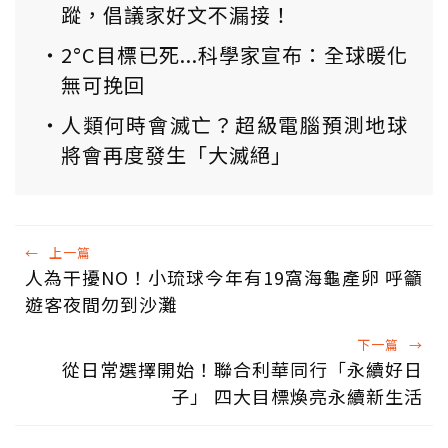
蹤，倡議家好文不漏接！
2°C目標已死...科學家宣布：全球暖化
無可挽回
人類何時會滅亡？超級電腦預測地球
將會再度發生「大滅絕」
←
上一篇
人為干擾NO！小琉球今年有19窩海龜產卵 呼籲
遊客夜間勿到沙灘
下一篇
→
從日常選擇開始！聯合利華同行「永續好日
子」 四大目標煥亮永續新生活