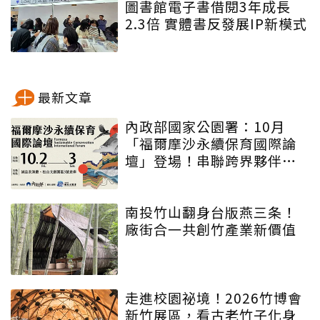
圖書館電子書借閱3年成長
2.3倍 實體書反發展IP新模式
最新文章
內政部國家公園署：10月
「福爾摩沙永續保育國際論
壇」登場！串聯跨界夥伴與
低碳遊程，向世界展現臺灣
綠色實力
南投竹山翻身台版燕三条！
廠街合一共創竹產業新價值
走進校園祕境！2026竹博會
新竹展區，看古老竹子化身