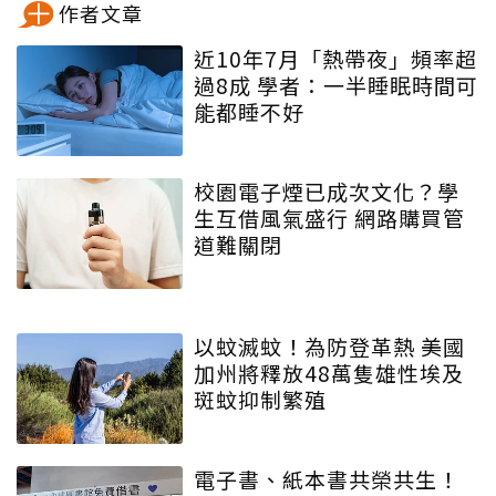
作者文章
近10年7月「熱帶夜」頻率超
過8成 學者：一半睡眠時間可
能都睡不好
校園電子煙已成次文化？學
生互借風氣盛行 網路購買管
道難關閉
以蚊滅蚊！為防登革熱 美國
加州將釋放48萬隻雄性埃及
斑蚊抑制繁殖
電子書、紙本書共榮共生！