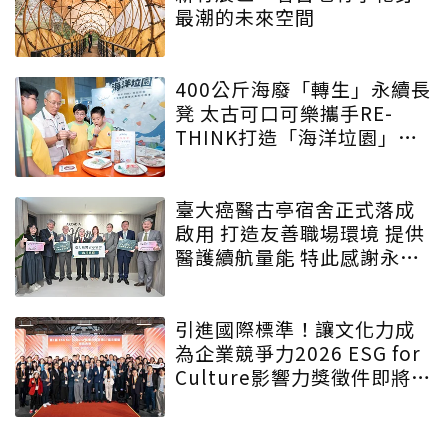
最潮的未來空間
400公斤海廢「轉生」永續長
凳 太古可口可樂攜手RE-
THINK打造「海洋垃園」特
展
臺大癌醫古亭宿舍正式落成
啟用 打造友善職場環境 提供
醫護續航量能 特此感謝永齡
永愛・守護為生命守護的人
引進國際標準！讓文化力成
為企業競爭力2026 ESG for
Culture影響力獎徵件即將啟
動