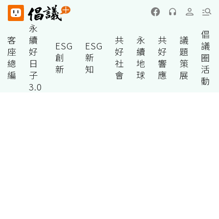
永
倡
客
續
共
永
共
議
ESG
ESG
議
座
好
好
續
好
題
創
新
圈
總
日
社
地
響
策
新
知
活
編
子
會
球
應
展
動
3.0