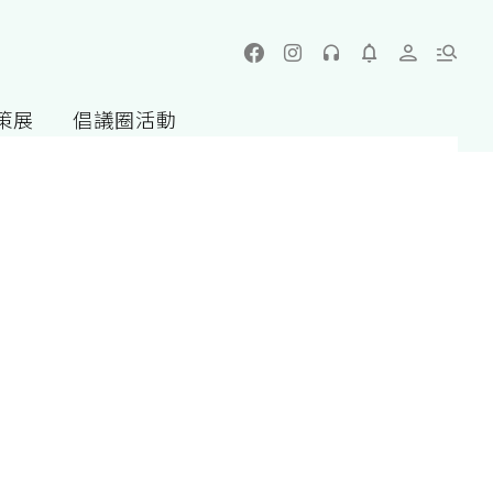
策展
倡議圈活動