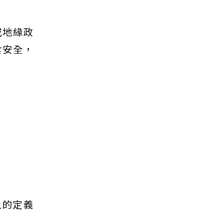
或地緣政
食安全，
）上的定義