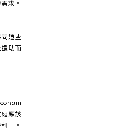
的需求。
追問這些
是援助而
conom
及其家庭應該
權利」。