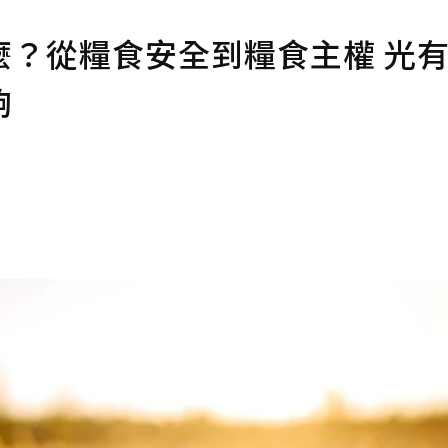
麼？從糧食安全到糧食主權 光
夠