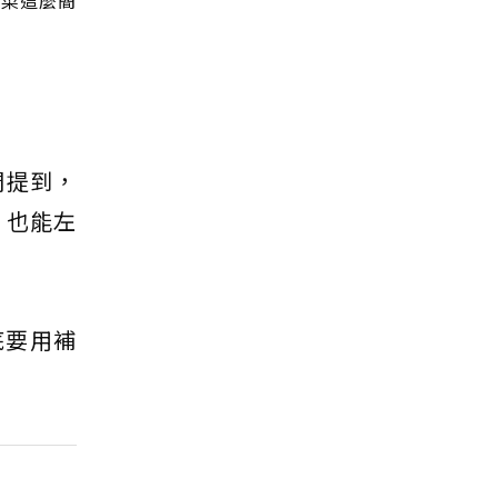
蔬菜這麼簡
們提到，
，也能左
底要用補