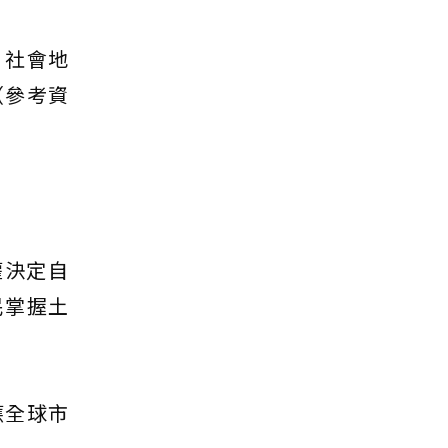
、社會地
（參考資
有權決定自
民掌握土
應全球市