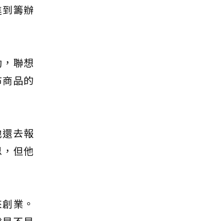
進到籌辦
動，聯想
布商品的
他還去報
思，但他
來創業。