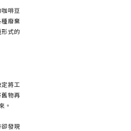
的咖啡豆
各種廢棄
種形式的
決定將工
將舊物再
來。
時卻發現