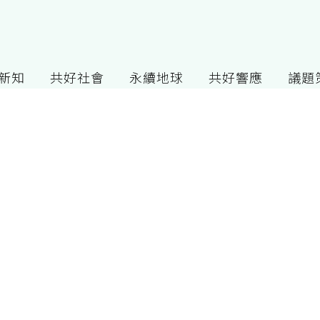
G新知
共好社會
永續地球
共好響應
議題