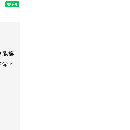
也能搖
生命，