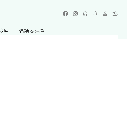
策展
倡議圈活動