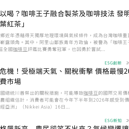
以喝？咖啡王子融合製茶及咖啡技法 發
葉紅茶」
山鄉近年憑藉得天獨厚地理環境與氣候條件，成為台灣咖啡重
場嶄露頭角。其中，阿里山鄒族青年方政倫，被譽為「咖啡王
屆全國
咖啡豆
評鑑比賽勇奪冠軍，也因勇於嘗試...
ESG創新
2
危機！受極端天氣、關稅衝擊 價格最慢20
費市場
美國總統川普祭出的關稅措施，可能導致
咖啡豆
的國際交易價
農組織估計，消費者可能會在今年下半年到2026年感受到
洲」（Nikkei Asia）16日...
ESG新知
2
格飆新高...農民卻笑不出來？氣候變遷