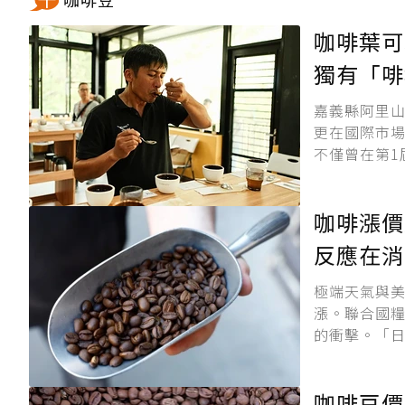
咖啡葉可
獨有「啡
嘉義縣阿里
更在國際市
不僅曾在第1
咖啡漲價
反應在消
極端天氣與
漲。聯合國糧
的衝擊。「日經亞
咖啡豆
價