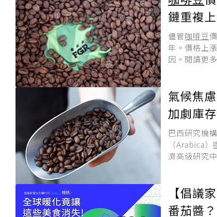
鏈重複上
儘管
咖啡豆
年。價格上
因。閱讀更多
氣候焦慮
加劇庫存
巴西研究機構
（Arabica）
濟高級研究中心（
【倡議家
番茄醬？