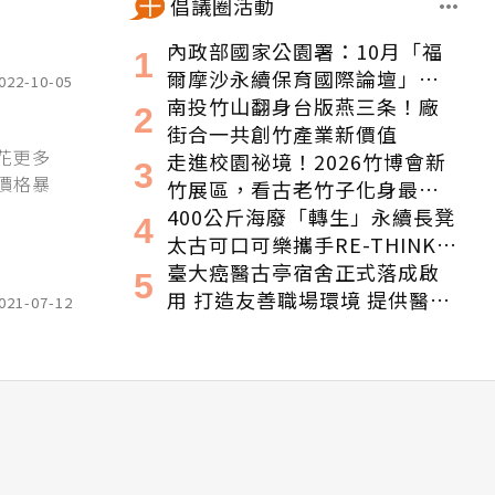
倡議圈活動
內政部國家公園署：10月「福
爾摩沙永續保育國際論壇」登
022-10-05
場！串聯跨界夥伴與低碳遊
南投竹山翻身台版燕三条！廠
程，向世界展現臺灣綠色實力
街合一共創竹產業新價值
花更多
走進校園祕境！2026竹博會新
價格暴
竹展區，看古老竹子化身最潮
的未來空間
400公斤海廢「轉生」永續長凳
太古可口可樂攜手RE-THINK打
造「海洋垃園」特展
臺大癌醫古亭宿舍正式落成啟
用 打造友善職場環境 提供醫護
021-07-12
續航量能 特此感謝永齡永愛・
守護為生命守護的人