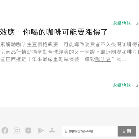
永續地球
2
效應－你喝的咖啡可能要漲價了
因素觸動咖啡生豆價格飆漲，可能導致消費者不久後喝咖啡得
大宗商品行情勁揚牽動全球經濟的又一例證。最近國際
咖啡豆
產國巴西遭近十年來最嚴重乾旱侵襲，導致
咖啡豆
作物...
永續地球
2
訂閱