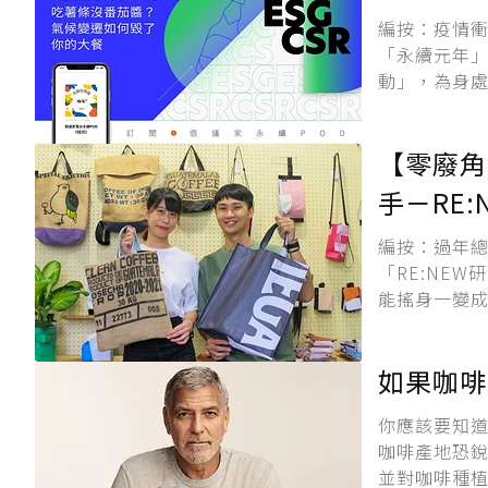
編按：疫情衝
「永續元年
動」，為身處
【零廢角
手－RE:
編按：過年
「RE:NE
能搖身一變成
如果咖啡
你應該要知道
咖啡產地恐銳
並對咖啡種植