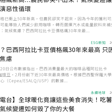
演惡性循環
價格已衝上50年新高，但農民卻笑不起來，因為今年的獲利可
漲可能導致人們減少飲用咖啡，轉而選擇汽水或能量飲料來補
：氣候焦慮？巴西阿拉比卡豆價格飆30年來最...
ESG新知
2
？巴西阿拉比卡豆價格飆30年來最高 只
焦慮
20日公布數據指出，巴西消費量最大的咖啡品種阿拉比卡
咖啡豆
，2月份創下近30年來最高價格。根據巴西聖保羅大
Cepea/ESALQ/USP）的數據...
永續地球
2
電台】全球暖化竟讓這些美食消失！吃
氣候變遷如何毀了你的大餐