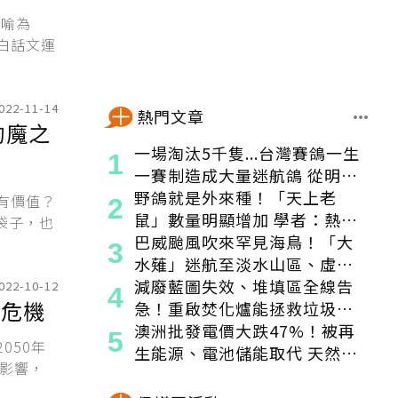
界喻為
白話文運
022-11-14
熱門文章
的魔之
一場淘汰5千隻...台灣賽鴿一生
一賽制造成大量迷航鴿 從明星
變都市「老鼠」
野鴿就是外來種！「天上老
有價值？
鼠」數量明顯增加 學者：熱區
袋子，也
食物來源穩定
巴威颱風吹來罕見海鳥！「大
水薙」迷航至淡水山區、虛弱
獲救
減廢藍圖失效、堆填區全線告
022-10-12
候危機
急！重啟焚化爐能拯救垃圾危
機嗎？
澳洲批發電價大跌47%！被再
050年
生能源、電池儲能取代 天然氣
的影響，
發電減少1/3