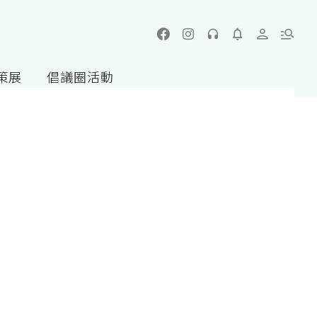
策展
倡議圈活動