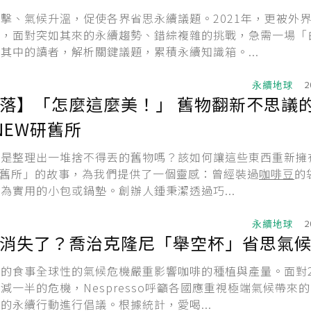
擊、氣候升溫，促使各界省思永續議題。2021年，更被外
」，面對突如其來的永續趨勢、錯綜複雜的挑戰，急需一場「
其中的讀者，解析關鍵議題，累積永續知識箱。...
永續地球
2
落】「怎麼這麼美！」 舊物翻新不思議
NEW研舊所
總是整理出一堆捨不得丟的舊物嗎？該如何讓這些東西重新擁
W研舊所」的故事，為我們提供了一個靈感：曾經裝過
咖啡豆
的
為實用的小包或鍋墊。創辦人鍾秉潔透過巧...
永續地球
2
消失了？喬治克隆尼「舉空杯」省思氣
的食事全球性的氣候危機嚴重影響咖啡的種植與產量。面對2
減一半的危機，Nespresso呼籲各國應重視極端氣候帶來
的永續行動進行倡議。根據統計，愛喝...