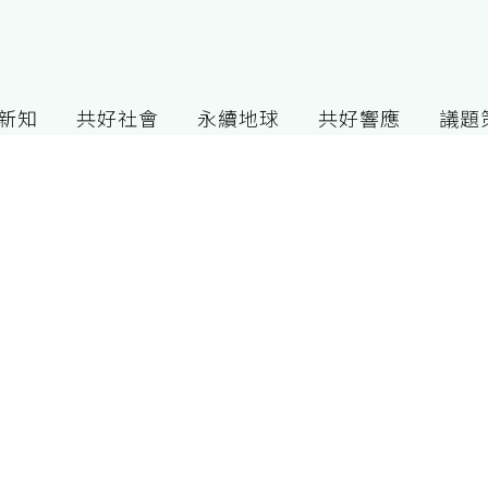
G新知
共好社會
永續地球
共好響應
議題