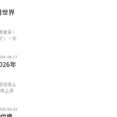
明世界
要產區，
子」，他
025-09-17
26年
格加速上
價格上漲
025-04-22
讓供應