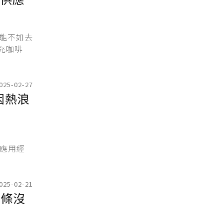
能不如去
充咖啡
025-02-27
因熱浪
學應用經
025-02-21
薯條沒