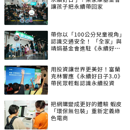
讓孩子把永續帶回家
帶你以「100公分兒童視角」
認識交通安全！ 「全家」與
靖娟基金會進駐《永續好日
子》 特殊互動設計帶領大眾
學習交安知識
用投資讓世界更美好！富蘭
克林響應《永續好日子3.0》
帶民眾輕鬆認識永續投資
把網購變成更好的體驗 蝦皮
「環保無包裝」重新定義綠
色電商