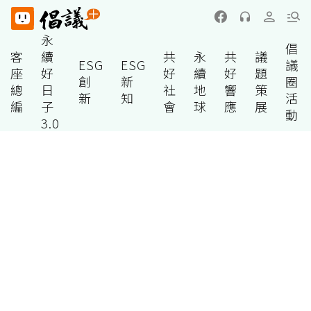
永
倡
客
續
共
永
共
議
ESG
ESG
議
座
好
好
續
好
題
創
新
圈
總
日
社
地
響
策
新
知
活
編
子
會
球
應
展
動
3.0