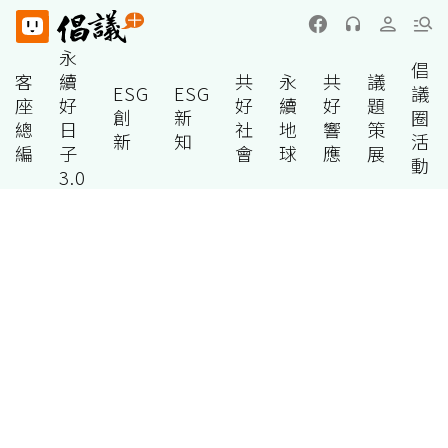
永
倡
客
續
共
永
共
議
ESG
ESG
議
座
好
好
續
好
題
創
新
圈
總
日
社
地
響
策
新
知
活
編
子
會
球
應
展
動
3.0