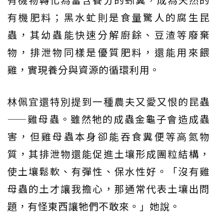
有機肥料；黑水虻則是食量驚人的腐生昆
蟲，其幼蟲能快速分解廚餘、豆渣等廢棄
物，排泄物同樣是優質肥料，還能用來餵
雞，實現養分與資源的循環利用。
林佩宜還特別提到一種農夫又愛又恨的昆蟲
——雞母蟲。雖然牠的成蟲金龜子會造成蟲
害，但雞母蟲本身卻能吞食糞便等高氮物
質，其排泄物還能促進土壤形成團粒結構，
使土壤鬆軟、有彈性、保水性好。「沒有雞
母蟲的土才讓我擔心，那通常代表土壤出問
題，有怪東西讓牠們不敢來。」她說。