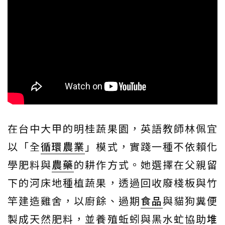
在台中大甲的明桂蔬果園，英語教師林佩宜
以「全
循環農業
」模式，實踐一種不依賴化
學肥料與
農藥
的耕作方式。她選擇在父親留
下的河床地種植蔬果，透過回收廢棧板與竹
竿建造雞舍，以廚餘、過期
食品
與貓狗糞便
製成天然肥料，並養殖蚯蚓與黑水虻協助
堆