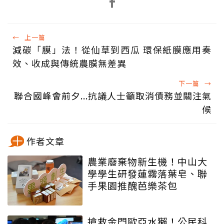
←
上一篇
減碳「膜」法！從仙草到西瓜 環保紙膜應用奏
效、收成與傳統農膜無差異
下一篇
→
聯合國峰會前夕...抗議人士籲取消債務並關注氣
候
作者文章
農業廢棄物新生機！中山大
學學生研發蓮霧落葉皂、聯
手果園推醜芭樂茶包
搶救金門歐亞水獺！公民科