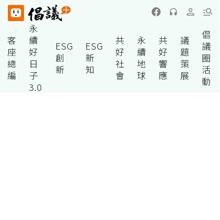
永
倡
客
續
共
永
共
議
ESG
ESG
議
座
好
好
續
好
題
創
新
圈
總
日
社
地
響
策
新
知
活
編
子
會
球
應
展
動
3.0