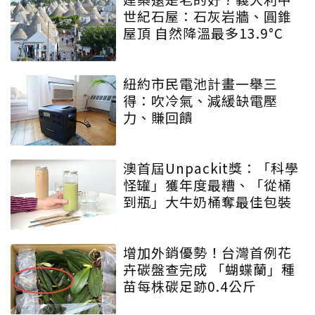
世紀石屋：石灰岩牆、圓錐
屋頂 自然降溫最多13.9°C
紐約市民電池計畫一舉三
得：吹冷氣、減緩缺電壓
力、賺回饋
澳首屆Unpackit獎：「科學
怪罐」獲年度最糟、「從桶
到瓶」大牛奶桶奪最佳包裝
增加外銷優勢！台灣首例花
卉碳盤查完成 「蝴蝶蘭」種
苗每株碳足跡0.4公斤