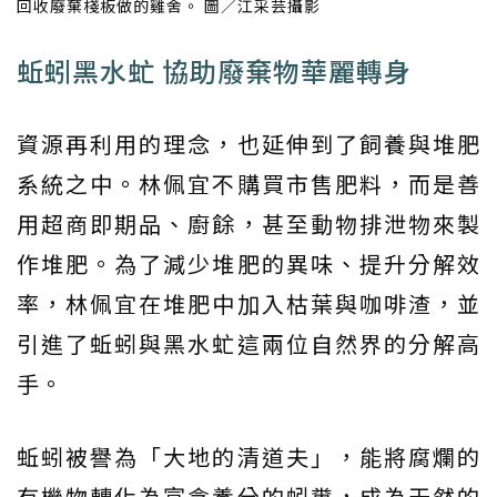
回收廢棄棧板做的雞舍。 圖／江采芸攝影
蚯蚓黑水虻 協助廢棄物華麗轉身
資源再利用的理念，也延伸到了飼養與堆肥
系統之中。林佩宜不購買市售肥料，而是善
用超商即期品、廚餘，甚至動物排泄物來製
作堆肥。為了減少堆肥的異味、提升分解效
率，林佩宜在堆肥中加入枯葉與咖啡渣，並
引進了蚯蚓與黑水虻這兩位自然界的分解高
手。
蚯蚓被譽為「大地的清道夫」，能將腐爛的
有機物轉化為富含養分的蚓糞，成為天然的