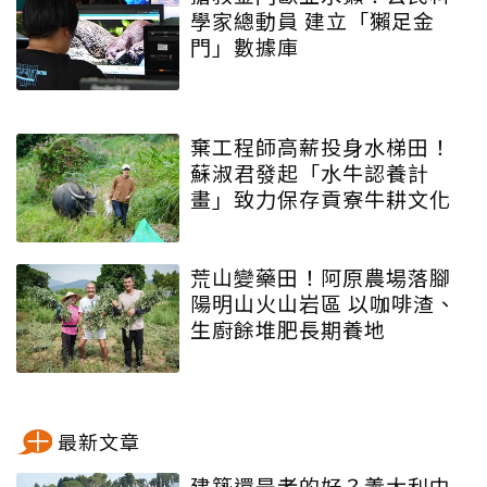
學家總動員 建立「獺足金
門」數據庫
棄工程師高薪投身水梯田！
蘇淑君發起「水牛認養計
畫」致力保存貢寮牛耕文化
荒山變藥田！阿原農場落腳
陽明山火山岩區 以咖啡渣、
生廚餘堆肥長期養地
最新文章
建築還是老的好？義大利中