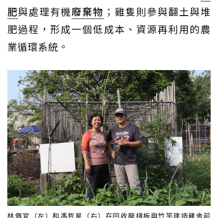
肥
與處理有機
廢棄物
；雞隻則參與翻土與堆
肥過程，形成一個低成本、資源再利用的農
業循環系統。
林佩宜（左）和馮哲星（右）在回收廢棧板與竹竿建造雞舍前