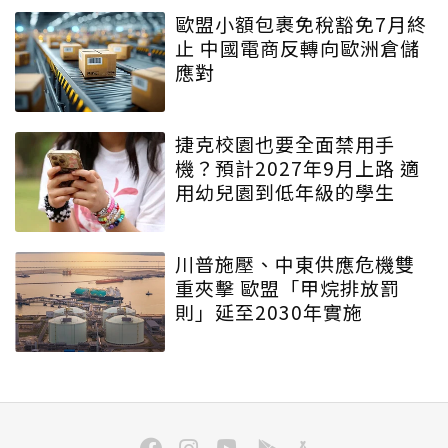
歐盟小額包裹免稅豁免7月終
止 中國電商反轉向歐洲倉儲
應對
捷克校園也要全面禁用手
機？預計2027年9月上路 適
用幼兒園到低年級的學生
川普施壓、中東供應危機雙
重夾擊 歐盟「甲烷排放罰
則」延至2030年實施