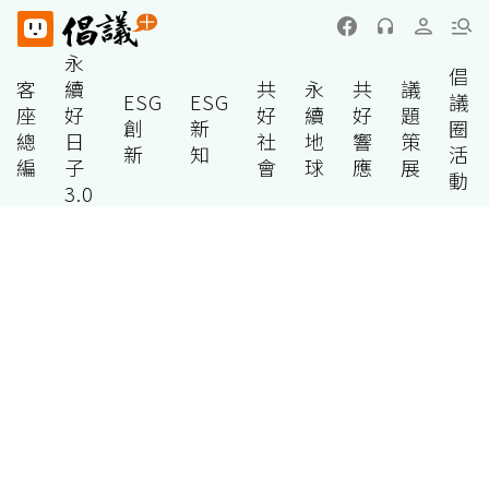
永
倡
客
續
共
永
共
議
ESG
ESG
議
座
好
好
續
好
題
創
新
圈
總
日
社
地
響
策
新
知
活
編
子
會
球
應
展
動
3.0