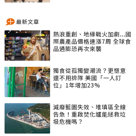
最新文章
熱浪重創、地緣戰火加劇...國
際農產品價格連漲7周 全球食
品通膨恐再次來襲
獨食從孤獨變潮流？更愜意
還不用排隊 美國「一人訂
位」1年增加23%
減廢藍圖失效、堆填區全線
告急！重啟焚化爐能拯救垃
圾危機嗎？