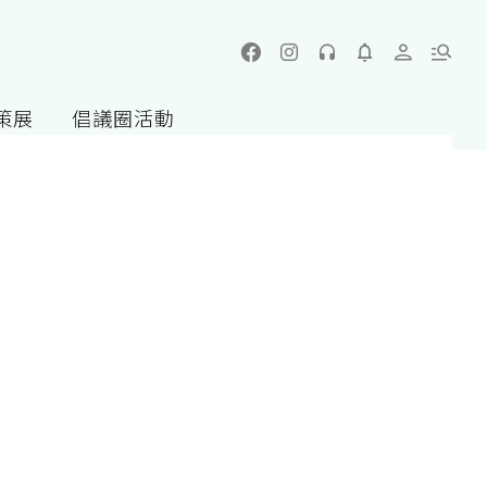
策展
倡議圈活動