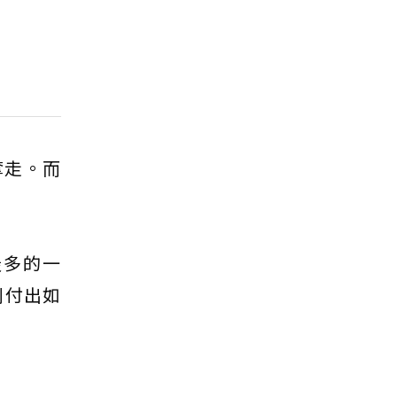
奪走。而
最多的一
利付出如