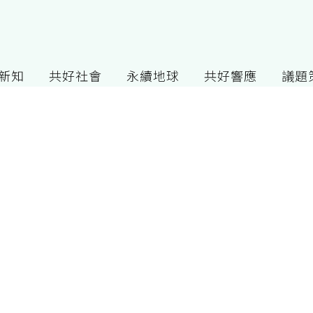
G新知
共好社會
永續地球
共好響應
議題