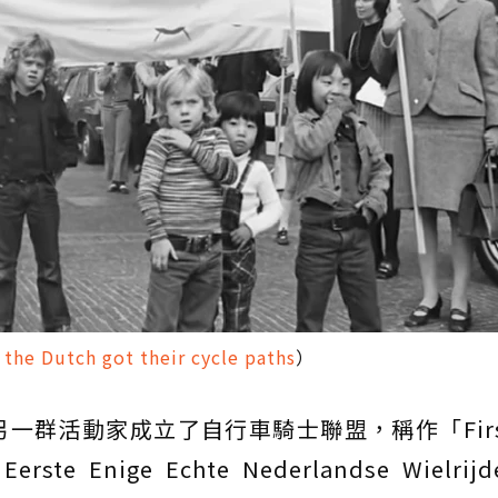
the Dutch got their cycle paths
）
群活動家成立了自行車騎士聯盟，稱作「First 
erste Enige Echte Nederlandse Wielrijd