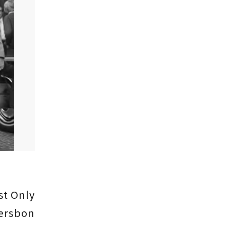
Only
ersbon