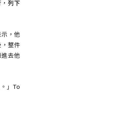
行，
列下
表示，他
後，整件
聽進去他
。」To