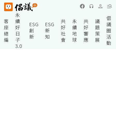
永
倡
客
續
共
永
共
議
ESG
ESG
議
座
好
好
續
好
題
創
新
圈
總
日
社
地
響
策
新
知
活
編
子
會
球
應
展
動
3.0