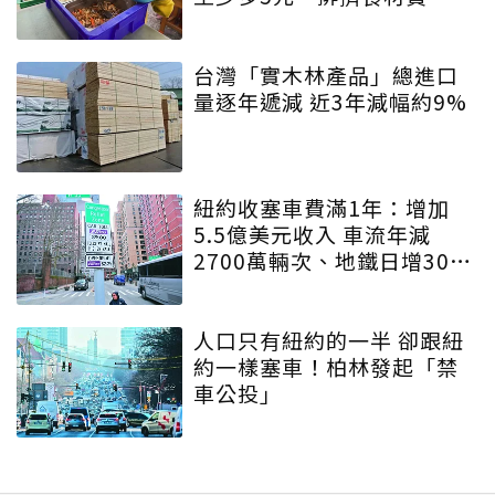
台灣「實木林產品」總進口
量逐年遞減 近3年減幅約9%
紐約收塞車費滿1年：增加
5.5億美元收入 車流年減
2700萬輛次、地鐵日增30萬
人
人口只有紐約的一半 卻跟紐
約一樣塞車！柏林發起「禁
車公投」