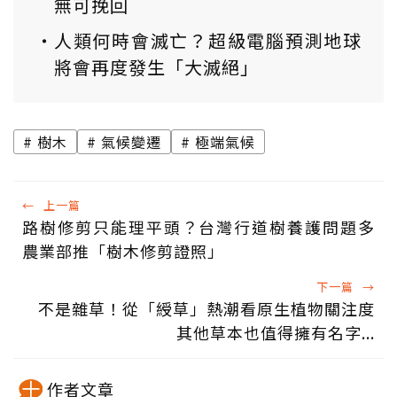
無可挽回
人類何時會滅亡？超級電腦預測地球
將會再度發生「大滅絕」
樹木
氣候變遷
極端氣候
←
上一篇
路樹修剪只能理平頭？台灣行道樹養護問題多
農業部推「樹木修剪證照」
下一篇
→
不是雜草！從「綬草」熱潮看原生植物關注度
其他草本也值得擁有名字...
作者文章