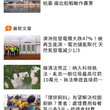
枯萎 逼出稻蝦輪作農業
最新文章
澳洲批發電價大跌47%！被
再生能源、電池儲能取代 天
然氣發電減少1/3
廢清法修正：納入科技執
法、亂丟一般垃圾最高可罰
10萬元、無法舉證直接罰車
主
「環保飼料」有望解決校園
廚餘？業者：處理費用每餐
至少多5元、排擠食材費