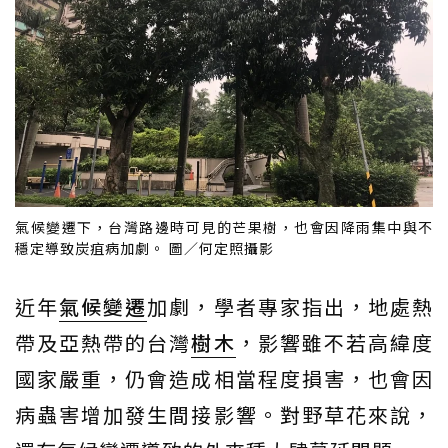
氣候變遷下，台灣路邊時可見的芒果樹，也會因降雨集中與不
穩定導致炭疽病加劇。 圖／何定照攝影
近年
氣候變遷
加劇，學者專家指出，地處熱
帶及亞熱帶的台灣
樹木
，影響雖不若高緯度
國家嚴重，仍會造成相當程度損害，也會因
病蟲害增加發生間接影響。對野草花來說，