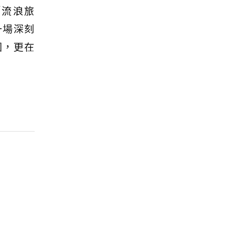
「流浪旅
一場深刻
圈，更在