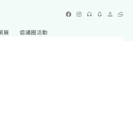
策展
倡議圈活動