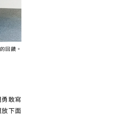
的回饋。
們勇敢寫
們放下面