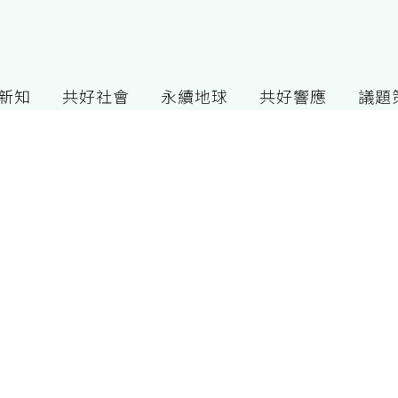
G新知
共好社會
永續地球
共好響應
議題