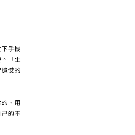
放下手機
暖。「生
留遺憾的
常的、用
自己的不