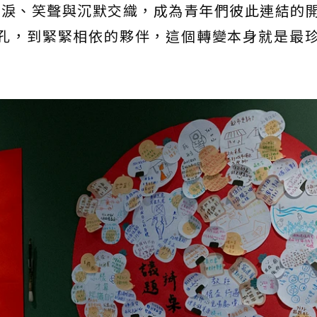
眼淚、笑聲與沉默交織，成為青年們彼此連結的
孔，到緊緊相依的夥伴，這個轉變本身就是最