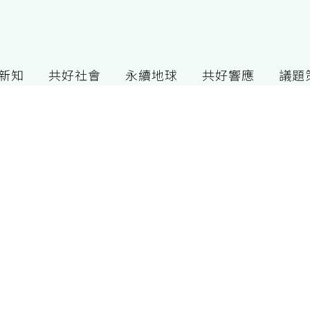
G新知
共好社會
永續地球
共好響應
議題