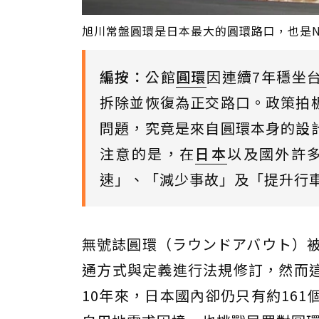
旭川常盤圓環是日本最大的圓環路口，也是Ne
編按：
公館
圓環
因連續7年穩坐台
拆除並恢復為正交路口。政策拍
問題，究竟是來自圓環本身的設
注意的是，在
日本
以及國外許
速」、「減少事故」及「提升行
無號誌圓環（ラウンドアバウト）被
通方式與定義進行法規修訂，然而
10年來，日本國內卻仍只有約16