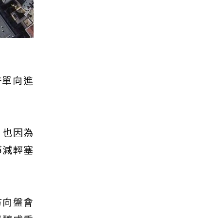
許單向進
，也因為
僅減輕塞
方向盤會