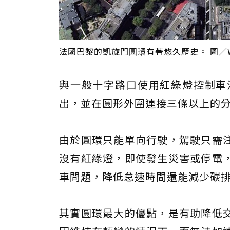
法國巴黎的凱旋門圓環有著悠久歷史。 圖／Wik
與一般十字路口使用紅綠燈控制車
出，並在圓形外圍連接三條以上的
由於圓環只能單向行駛，駕駛只需
沒有紅綠燈，即使發生災害或停電
車問題，降低怠速時間還能減少碳
其實圓環最大的優點，是有助降低