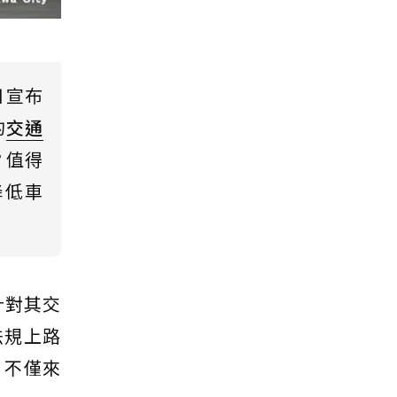
日宣布
的
交通
？值得
降低車
針對其交
法規上路
，不僅來