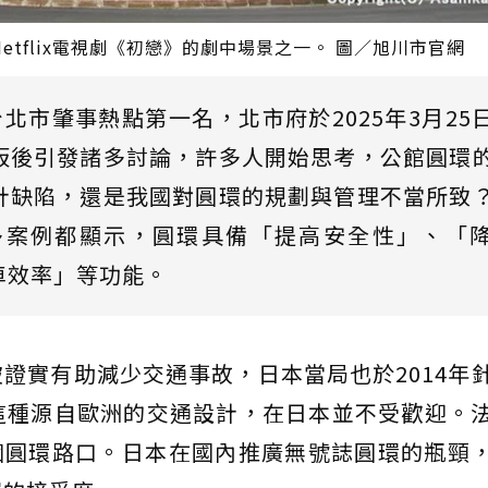
tflix電視劇《初戀》的劇中場景之一。 圖／旭川市官網
北市肇事熱點第一名，北市府於2025年3月25
板後引發諸多討論，許多人開始思考，公館圓環
計缺陷，還是我國對圓環的規劃與管理不當所致
多案例都顯示，圓環具備「提高安全性」、「
車效率」等功能。
證實有助減少交通事故，日本當局也於2014年
這種源自歐洲的交通設計，在日本並不受歡迎。
1個圓環路口。日本在國內推廣無號誌圓環的瓶頸