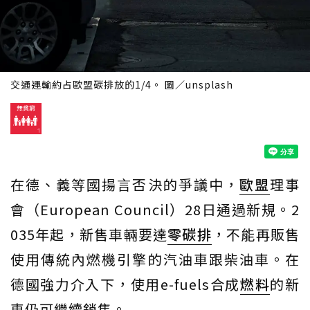
交通運輸約占歐盟碳排放的1/4。 圖／unsplash
在德、義等國揚言否決的爭議中，
歐盟
理事
會（European Council）28日通過新規。2
035年起，新售車輛要達
零碳排
，不能再販售
使用傳統內燃機引擎的汽油車跟柴油車。在
德國強力介入下，使用e-fuels合成
燃料
的新
車仍可繼續銷售。