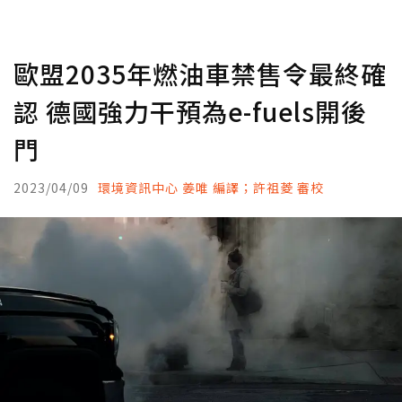
歐盟2035年燃油車禁售令最終確
認 德國強力干預為e-fuels開後
門
2023/04/09
環境資訊中心 姜唯 編譯；許祖菱 審校