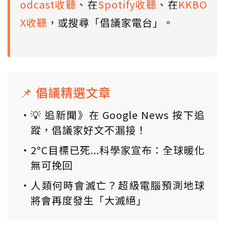
odcast收聽
、在
Spotify收聽
、在
KKBO
X收聽
，或搜尋「倡議家電台」。
📌 倡議精選文章
💡 追新聞》在 Google News 按下追
蹤，倡議家好文不漏接！
2°C目標已死...科學家宣布：全球暖化
無可挽回
人類何時會滅亡？超級電腦預測地球
將會再度發生「大滅絕」