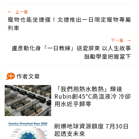
←
上一篇
寵物也能坐捷運！北捷推出一日限定寵物專屬
列車
下一篇
→
盧彥勳化身「一日教練」送愛屏東 以人生故事
鼓勵學童把握當下
作者文章
「我們用熱水散熱」輝達
Rubin創45°C高溫液冷 冷卻
用水近乎歸零
刷爆地球資源額度 7月30日
起透支未來