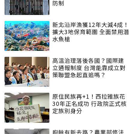
防制
新北沿岸漁獲12年大減4成！
擴大3地保育範圍 全面禁用潛
水魚槍
高溫治理落後各國？國際建
立通報制度 台灣能靠成立對
策聯盟急起直追嗎？
原住民族再+1！西拉雅族花
30年正名成功 行政院正式核
定族別身分
廚餘有新去路？農業部修法