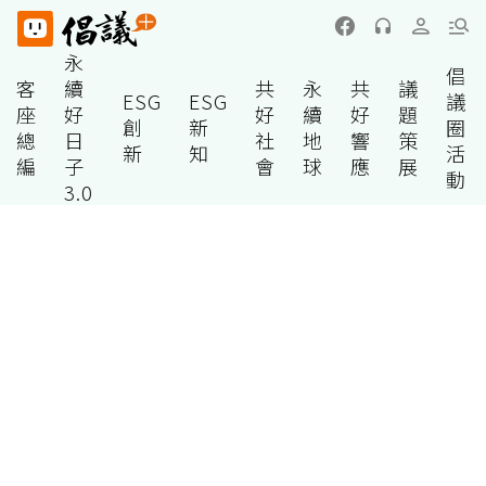
永
倡
客
續
共
永
共
議
ESG
ESG
議
座
好
好
續
好
題
創
新
圈
總
日
社
地
響
策
新
知
活
編
子
會
球
應
展
動
3.0