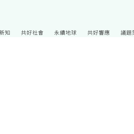
G新知
共好社會
永續地球
共好響應
議題