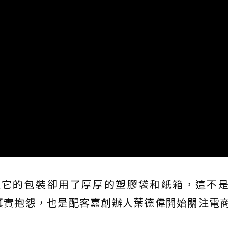
但它的包裝卻用了厚厚的塑膠袋和紙箱，這不
真實抱怨，也是配客嘉創辦人葉德偉開始關注電