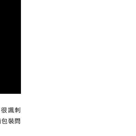
是很諷刺
商包裝問