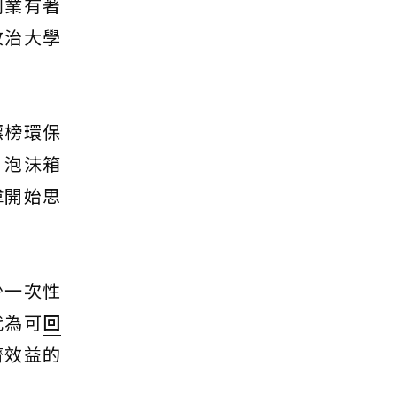
創業有著
政治大學
標榜環保
、泡沫箱
偉開始思
少一次性
代為可
回
濟效益的