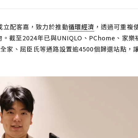
年成立配客嘉，致力於推動
循環經濟
，透過可重複
至2024年已與UNIQLO、PChome、家樂福
N、全家、屈臣氏等通路設置逾4500個歸還站點，