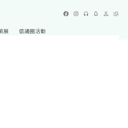
策展
倡議圈活動