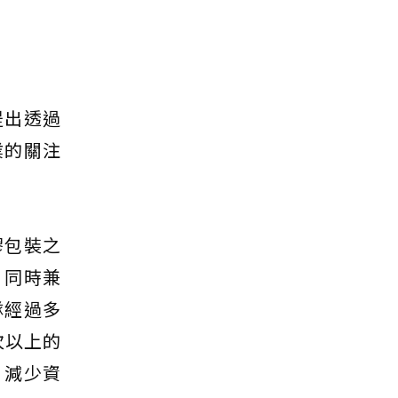
提出透過
業的關注
膠包裝之
、同時兼
隊經過多
次以上的
，減少資