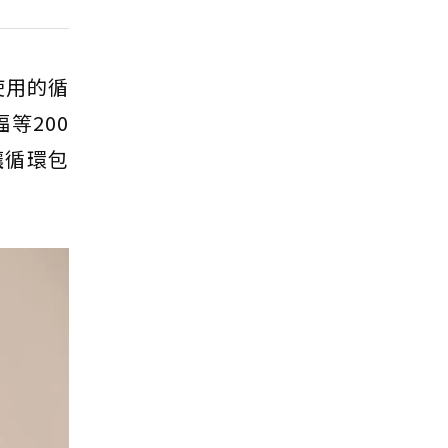
使用的循
等200
讓循環包