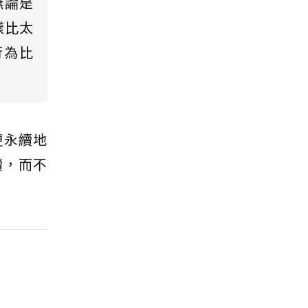
無論是
樣比太
行為比
更永續地
續，而不