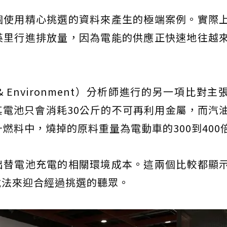
個使用精心挑選的資料來產生的極端案例。實際
英里行進排放量，因為電能的供應正快速地往越
 & Environment）分析師進行的另一項比對
電池只會消耗30公斤的不可再利用金屬，而汽
燃料中，燒掉的原料重量為電動車的300到400
出替電池充電的相關環境成本。這兩個比較都顯
說法來迎合經過挑選的聽眾。