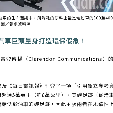
車的生命週期中，所消耗的原料重量是電動車的300至40
。 圖／報系資料照
為汽車巨頭量身打造環保假象！
（Clarendon Communications）
以及《每日電訊報》刊登了一項「引用獨立參考
超過5萬英里（約8萬公里），其碳足跡（從造
開始低於油車的碳足跡，因此主張兩者在永續性