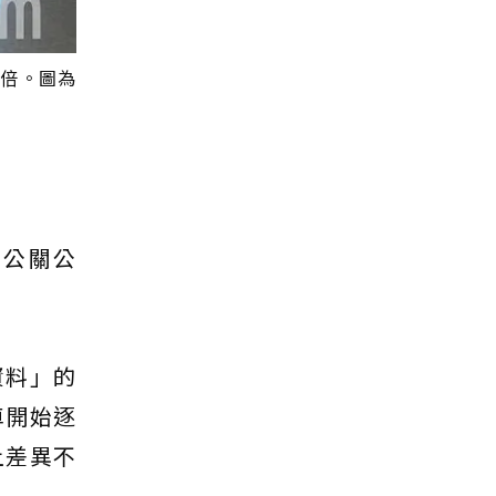
0倍。圖為
的公關公
資料」的
車開始逐
上差異不