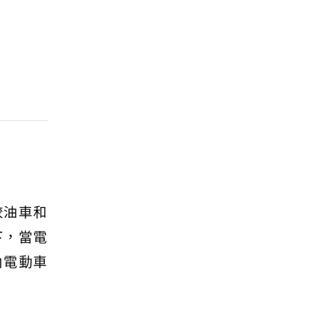
較油車和
下，當電
內電動車