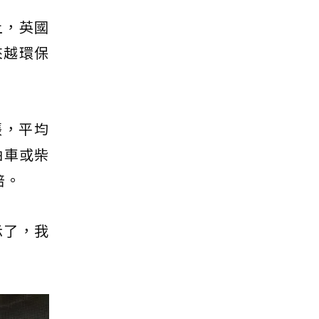
上，英國
來越環保
主張，平均
油車或柴
倍。
示了，我