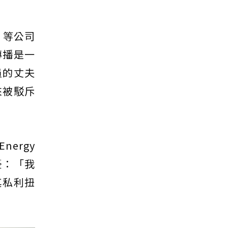
）等公司
傳播是一
員的丈夫
來被駁斥
nergy
擔憂：「我
其私利扭