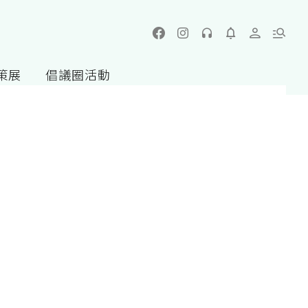
策展
倡議圈活動