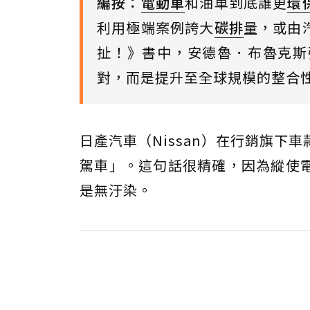
編按：
電動車
和油車到底誰更
環
利用極端案例誇大
碳排
量，或由
扯！》書中，安德魯．布魯克斯
對，而是提升至全球規模的整合
日產汽車（Nissan）在行銷旗下
駕車」。這句話很精確，因為縱使
是無汙染。