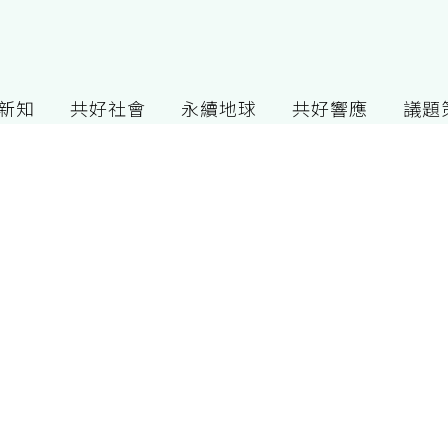
G新知
共好社會
永續地球
共好響應
議題