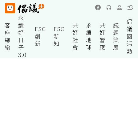
永
倡
客
續
共
永
共
議
ESG
ESG
議
座
好
好
續
好
題
創
新
圈
總
日
社
地
響
策
新
知
活
編
子
會
球
應
展
動
3.0