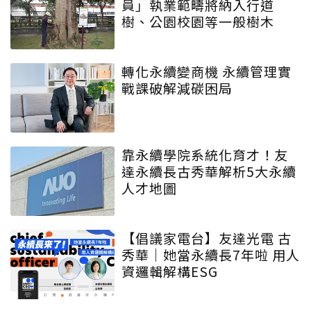
員」執業範疇將納入行道
樹、公園校園等一般樹木
轉化永續變商機 永續管理實
戰課破解減碳困局
靠永續學院系統化育才！友
達永續長古秀華解析5大永續
人才地圖
【倡議家電台】友達光電 古
秀華｜她當永續長7年啦 用人
資邏輯解構ESG