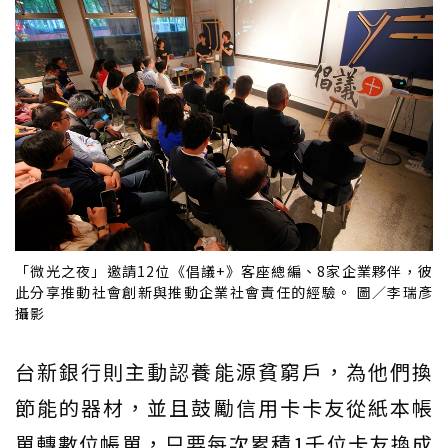
「微光之夜」邀請12位《倡議+》客座總編、8家企業夥伴，彼
此分享推動社會創新與推動企業社會責任的經驗。 圖／李瑞彥
攝影
台新銀行則主動認養能源貧窮戶，為他們換
節能的器材，並且鼓勵信用卡卡友從紙本帳
單轉數位帳單，只要每次累積1千位卡友換成