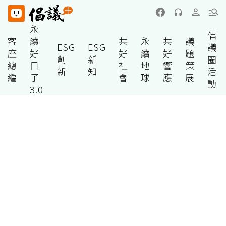
永
倡
客
續
共
永
共
議
ESG
ESG
議
座
好
好
續
好
題
創
新
圈
總
日
社
地
響
策
新
知
活
編
子
會
球
應
展
動
3.0