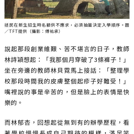
拯民在新生招生時名額供不應求，必須抽籤決定入學順序。圖
／TFT提供（攝影：傅祐承）
說起那段創業維艱、苦不堪言的日子，教師
林詩穎想起：「我那個月穿破了3條褲子！」
坐在旁邊的教師林貝霓馬上接話：「整理學
校那段時間我的皮膚整個起疹子好難受！」
嘴裡說的事是辛苦的，但是臉上的表情是快
樂的。
而林郁杏，回想起從無到有的辦學歷程，看
著學校慢慢長成自己期待的模樣，滿足笑