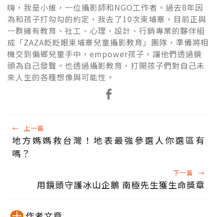
嗨，我是小維，一位攝影師和NGO工作者。過去8年因
為和孩子打勾勾的約定，我去了10次柬埔寨，目前正與
一群擁有教育、社工、心理、設計、行銷專業的夥伴組
成「ZAZA眨眨眼柬埔寨兒童攝影教育」團隊，準備將相
機交到偏鄉兒童手中，empower孩子，讓他們透過鏡
頭為自己發聲。也透過攝影教育，打開孩子們對自己未
來人生的各種想像與可能性。
←
上一篇
地方媽媽救台灣！地表最強參選人你選區有
嗎？
下一篇
→
用鏡頭守護冰山企鵝 南極先生獲生命獎章
作者文章