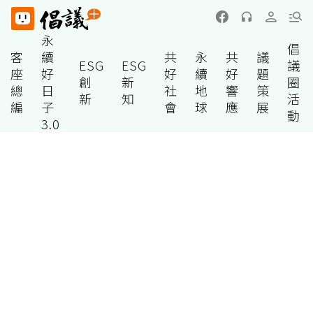
永
倡
客
續
共
永
共
議
ESG
ESG
議
座
好
好
續
好
題
創
新
圈
總
日
社
地
響
策
新
知
活
編
子
會
球
應
展
動
3.0