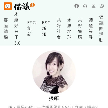
永
倡
客
續
共
永
共
議
ESG
ESG
議
座
好
好
續
好
題
創
新
圈
總
日
社
地
響
策
新
知
活
編
子
會
球
應
展
動
3.0
張維
嗨，我是小維，一位攝影師和NGO工作者。過去8