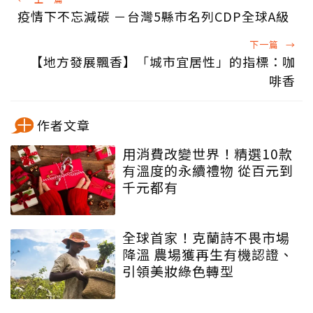
疫情下不忘減碳 －台灣5縣市名列CDP全球A級
下一篇
→
【地方發展飄香】「城市宜居性」的指標：咖
啡香
作者文章
用消費改變世界！精選10款
有溫度的永續禮物 從百元到
千元都有
全球首家！克蘭詩不畏市場
降溫 農場獲再生有機認證、
引領美妝綠色轉型