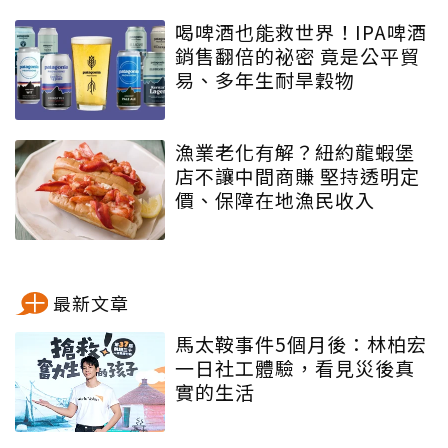
喝啤酒也能救世界！IPA啤酒
銷售翻倍的祕密 竟是公平貿
易、多年生耐旱穀物
漁業老化有解？紐約龍蝦堡
店不讓中間商賺 堅持透明定
價、保障在地漁民收入
最新文章
馬太鞍事件5個月後：林柏宏
一日社工體驗，看見災後真
實的生活