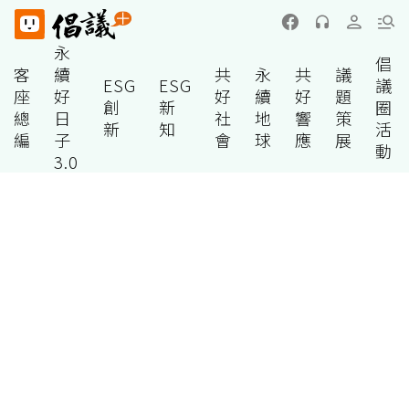
永
倡
客
續
共
永
共
議
ESG
ESG
議
座
好
好
續
好
題
創
新
圈
總
日
社
地
響
策
新
知
活
編
子
會
球
應
展
動
3.0