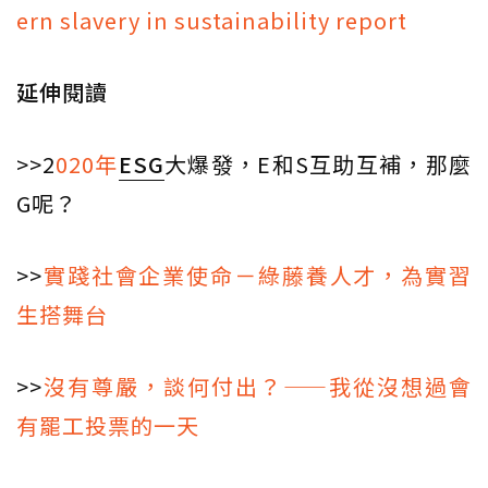
ern slavery in sustainability report
延伸閱讀
>>2
020年
ESG
大爆發，E和S互助互補，那麼
G呢？
>>
實踐社會企業使命－綠藤養人才，為實習
生搭舞台
>>
沒有尊嚴，談何付出？——我從沒想過會
有罷工投票的一天