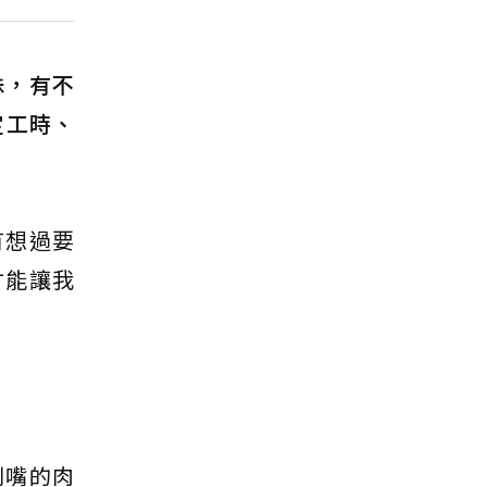
殊，有不
定工時、
有想過要
才能讓我
到嘴的肉