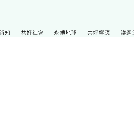
G新知
共好社會
永續地球
共好響應
議題