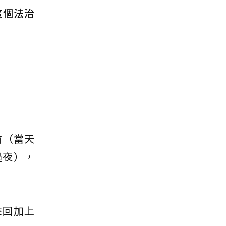
這個法治
前（當天
過夜），
來回加上