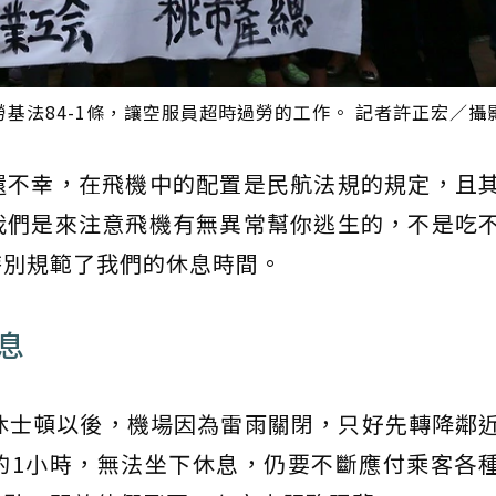
基法84-1條，讓空服員超時過勞的工作。 記者許正宏／攝
還不幸，在飛機中的配置是民航法規的規定，且
我們是來注意飛機有無異常幫你逃生的，不是吃
特別規範了我們的休息時間。
息
休士頓以後，機場因為雷雨關閉，只好先轉降鄰
的1小時，無法坐下休息，仍要不斷應付乘客各