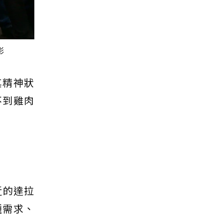
影
其精神狀
不到雞肉
近的達拉
種需求、