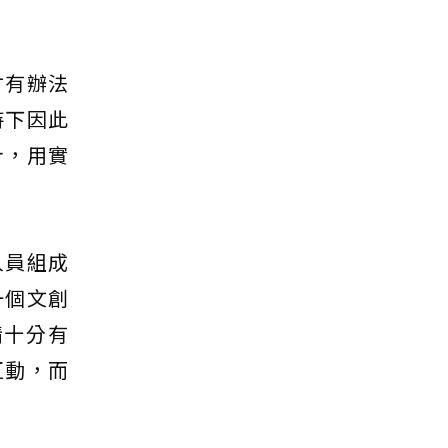
才有辦法
持下因此
計，用實
人員組成
一個文創
情十分有
互動，而