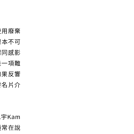
使用廢棄
根本不可
認同感影
是一項難
如果反響
發名片介
宇Kam
通常在說