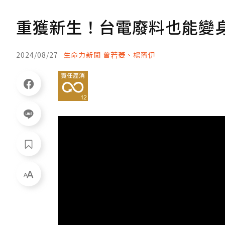
重獲新生！台電廢料也能變
2024/08/27
生命力新聞 曾若菱、楊甯伊