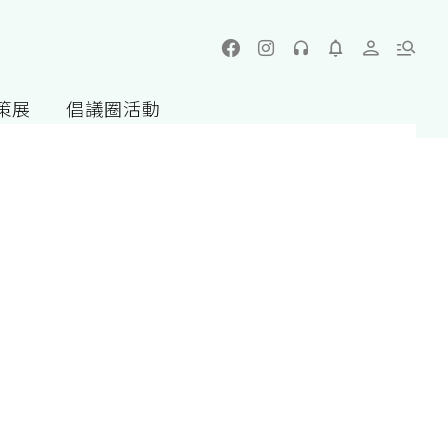
策展
倡議圈活動