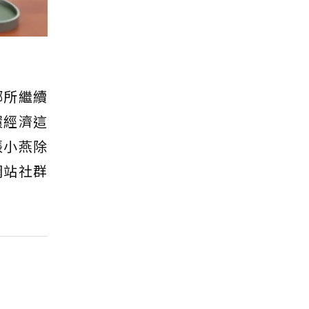
鄉所繼續
環經濟這
張小燕除
網站社群