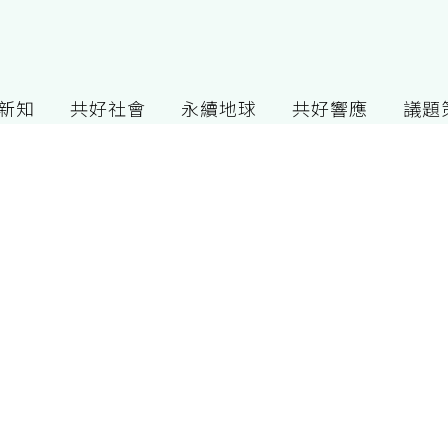
G新知
共好社會
永續地球
共好響應
議題