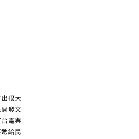
付出很大
生開發文
將台電與
傳遞給民