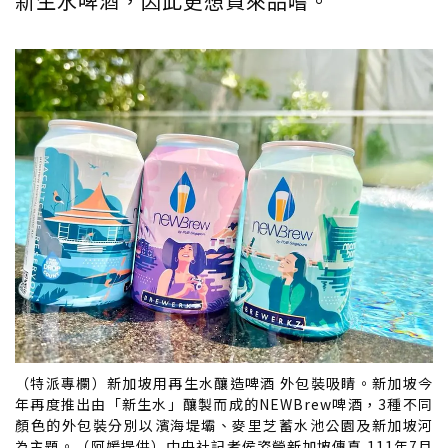
新生水啤酒，因此更想買來品嚐。
（特派專欄）新加坡用再生水釀造啤酒 外包裝吸睛。新加坡今
年再度推出由「新生水」釀製而成的NEWBrew啤酒，3種不同
顏色的外包裝分別以濱海堤壩、麥里芝蓄水池公園及新加坡河
為主題。（阿媛提供）中央社記者侯姿瑩新加坡傳真 111年7月