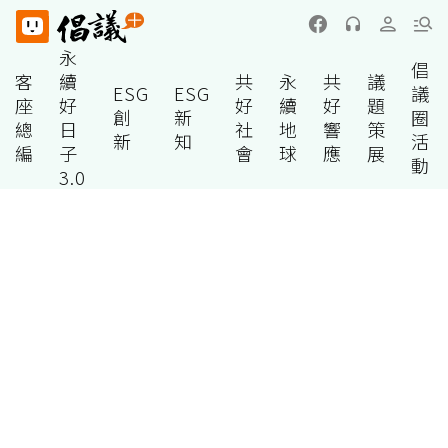
永
倡
客
續
共
永
共
議
ESG
ESG
議
座
好
好
續
好
題
創
新
圈
總
日
社
地
響
策
新
知
活
編
子
會
球
應
展
動
3.0