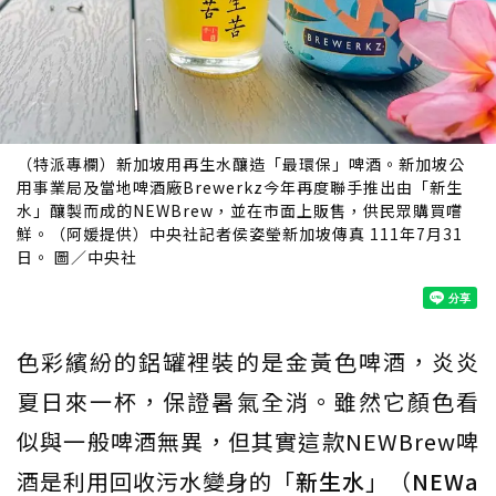
（特派專欄）新加坡用再生水釀造「最環保」啤酒。新加坡公
用事業局及當地啤酒廠Brewerkz今年再度聯手推出由「新生
水」釀製而成的NEWBrew，並在市面上販售，供民眾購買嚐
鮮。（阿媛提供）中央社記者侯姿瑩新加坡傳真 111年7月31
日。 圖／中央社
色彩繽紛的鋁罐裡裝的是金黃色啤酒，炎炎
夏日來一杯，保證暑氣全消。雖然它顏色看
似與一般啤酒無異，但其實這款NEWBrew啤
酒是利用回收污水變身的「
新生水
」（
NEWa