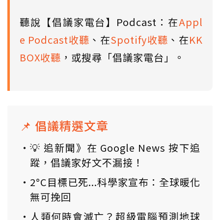
聽說【倡議家電台】Podcast：在
Appl
e Podcast收聽
、在
Spotify收聽
、在
KK
BOX收聽
，或搜尋「倡議家電台」。
📌 倡議精選文章
💡 追新聞》在 Google News 按下追
蹤，倡議家好文不漏接！
2°C目標已死...科學家宣布：全球暖化
無可挽回
人類何時會滅亡？超級電腦預測地球