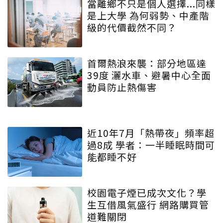
當離鄉不只是個人選擇...同樣
是上大學 為何弱勢、中產階
級的代價截然不同？
首爾熱浪來襲：部分地區達
39度 灑水車、避暑中心全面
動員防止熱傷害
近10年7月「熱帶夜」頻率超
過8成 學者：一半睡眠時間可
能都睡不好
校園電子煙已成次文化？學
生互借風氣盛行 網路購買管
道難關閉