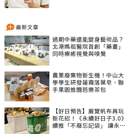
最新文章
過期中藥還能變身藝術品？
北港媽祖醫院首創「藥畫」
同時療癒視覺與嗅覺
農業廢棄物新生機！中山大
學學生研發蓮霧落葉皂、聯
手果園推醜芭樂茶包
【好日預告】展覽帆布再玩
新花招！《永續好日子3.0》
續推「不廢忘記袋」 讓永續
增添驚喜與期待