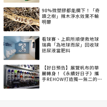
98%微塑膠都能攔下！「奇
蹟之樹」辣木淨水效果不輸
明礬
看球賽、上廁所順便救地球
瑞典「為地球而尿」回收球
迷尿液當肥料
【好日預告】展覽帆布的華
麗轉身！《永續好日子》攜
手REHOW打造獨一無二的
「撞色不廢不廢包」