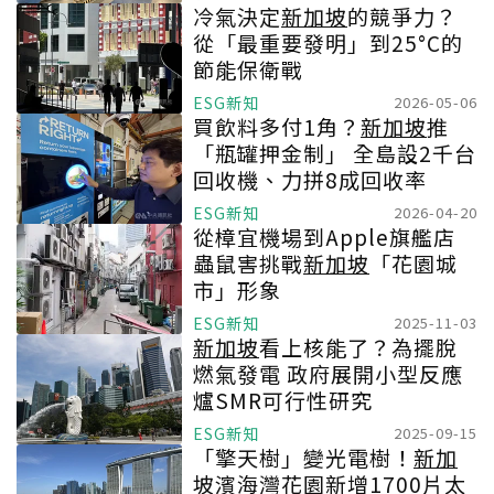
冷氣決定
新加坡
的競爭力？
從「最重要發明」到25°C的
節能保衛戰
ESG新知
2026-05-06
買飲料多付1角？
新加坡
推
「瓶罐押金制」 全島設2千台
回收機、力拼8成回收率
ESG新知
2026-04-20
從樟宜機場到Apple旗艦店
蟲鼠害挑戰
新加坡
「花園城
市」形象
ESG新知
2025-11-03
新加坡
看上核能了？為擺脫
燃氣發電 政府展開小型反應
爐SMR可行性研究
ESG新知
2025-09-15
「擎天樹」變光電樹！
新加
坡
濱海灣花園新增1700片太