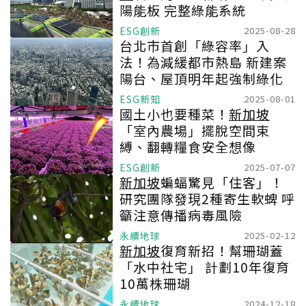
陽能板 完整綠能系統
ESG創新
2025-08-28
台北市首創「綠容率」入
法！為減緩都市熱島 新建案
陽台、屋頂明年起強制綠化
ESG新知
2025-08-01
國土小也要種菜！
新加坡
「室內農場」擺脫空間束
縛、翻轉糧食安全想像
ESG創新
2025-07-07
新加坡
蝙蝠驚見「住客」！
研究團隊發現2種寄生軟蜱 呼
籲注意傳播病毒風險
永續地球
2025-02-12
新加坡
復育新招！幫珊瑚蓋
「水中社宅」 計劃10年復育
10萬株珊瑚
永續地球
2024-12-18