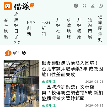
永
倡
客
續
共
永
共
議
ESG
ESG
議
座
好
好
續
好
題
創
新
圈
總
日
社
地
響
策
新
知
活
編
子
會
球
應
展
動
3.0
新加坡
餵食讓野鴿防治陷入困境！
台北市試用避孕藥3年 成效因
適口性差而失敗
永續地球
2026-08-03
「區域冷卻系統」文藝復
興？較傳統空調省電5成
新加
坡
積極擴大管線範圍
永續地球
2026-06-18