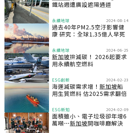
鐵站週遭廣設遮陽通道
永續地球
2024-08-14
過去40年PM2.5空汙影響健
康 研究：全球1.35億人早死
永續地球
2024-06-25
新加坡
拚減碳！ 2026起要求
用永續航空燃料
ESG創新
2024-02-23
海運減碳需求增！
新加坡
船
用生質燃料 估2025需求翻倍
ESG新知
2024-02-09
面積雖小、電子垃圾卻年增6
萬噸…
新加坡
開咖啡廳解決