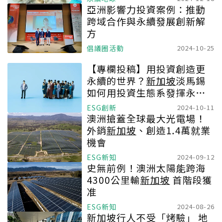
亞洲影響力投資案例：推動
跨域合作與永續發展創新解
方
倡議圈活動
2024-10-25
【專欄投稿】用投資創造更
永續的世界？
新加坡
淡馬錫
如何用投資生態系發揮永續
影響力？
ESG創新
2024-10-11
澳洲搶蓋全球最大光電場！
外銷
新加坡
、創造1.4萬就業
機會
ESG新知
2024-09-12
史無前例！澳洲太陽能跨海
4300公里輸
新加坡
首階段獲
准
ESG新知
2024-08-26
新加坡
行人不受「烤驗」 地