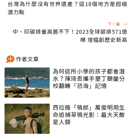
台灣為什麼沒有世界遺產？這18個地方是超級
潛力點
下一篇
→
中、印碳排量高居不下！2023全球碳排571億
噸 增幅創歷史新高
作者文章
為何這所小學的孩子都會潛
水？陳琦恩攜手墾丁鵝鑾分
校翻轉「恐海」記憶
西拉雅「鴞郎」萬俊明用生
命追捕草鴞光影：最大天敵
是人類