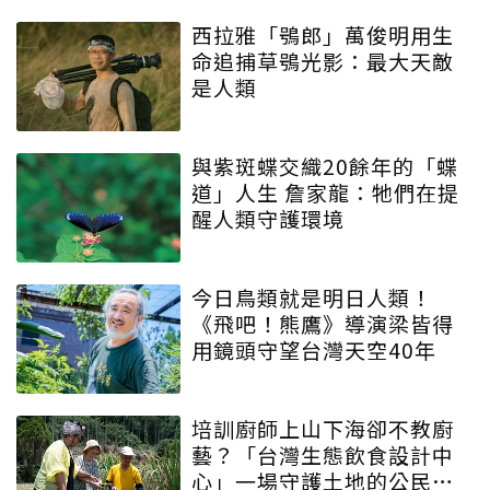
西拉雅「鴞郎」萬俊明用生
命追捕草鴞光影：最大天敵
是人類
與紫斑蝶交織20餘年的「蝶
道」人生 詹家龍：牠們在提
醒人類守護環境
今日鳥類就是明日人類！
《飛吧！熊鷹》導演梁皆得
用鏡頭守望台灣天空40年
培訓廚師上山下海卻不教廚
藝？「台灣生態飲食設計中
心」一場守護土地的公民運