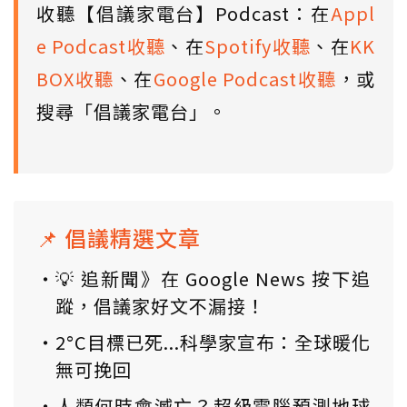
收聽【倡議家電台】Podcast：在
Appl
e Podcast收聽
、在
Spotify收聽
、在
KK
BOX收聽
、在
Google Podcast收聽
，或
搜尋「倡議家電台」。
📌 倡議精選文章
💡 追新聞》在 Google News 按下追
蹤，倡議家好文不漏接！
2°C目標已死...科學家宣布：全球暖化
無可挽回
人類何時會滅亡？超級電腦預測地球