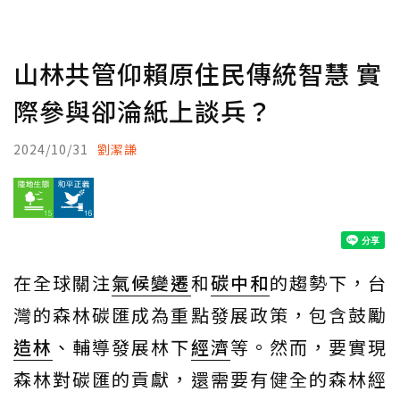
山林共管仰賴原住民傳統智慧 實
際參與卻淪紙上談兵？
2024/10/31
劉潔謙
在全球關注
氣候變遷
和
碳中和
的趨勢下，台
灣的森林碳匯成為重點發展政策，包含鼓勵
造林
、輔導發展林下
經濟
等。然而，要實現
森林對碳匯的貢獻，還需要有健全的森林經