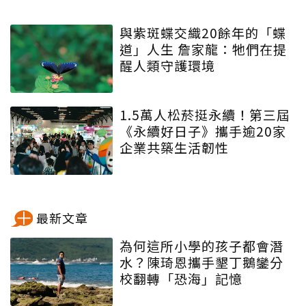
與紫斑蝶交織20餘年的「蝶
道」人生 詹家龍：牠們在提
醒人類守護環境
1.5萬人松菸挺永續！第三屆
《永續好日子》攜手逾20家
企業共築生活韌性
最新文章
為何這所小學的孩子都會潛
水？陳琦恩攜手墾丁鵝鑾分
校翻轉「恐海」記憶