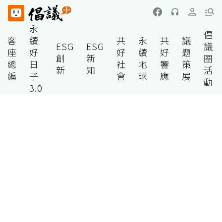
永
倡
客
續
共
永
共
議
ESG
ESG
議
座
好
好
續
好
題
創
新
圈
總
日
社
地
響
策
新
知
活
編
子
會
球
應
展
動
3.0