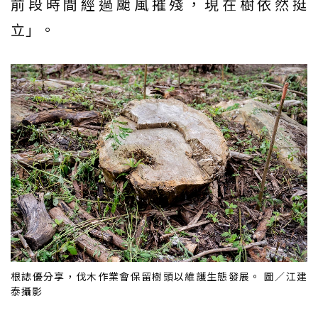
前段時間經過颱風摧殘，現在樹依然挺
立」。
根誌優分享，伐木作業會保留樹頭以維護生態發展。 圖／江建
泰攝影