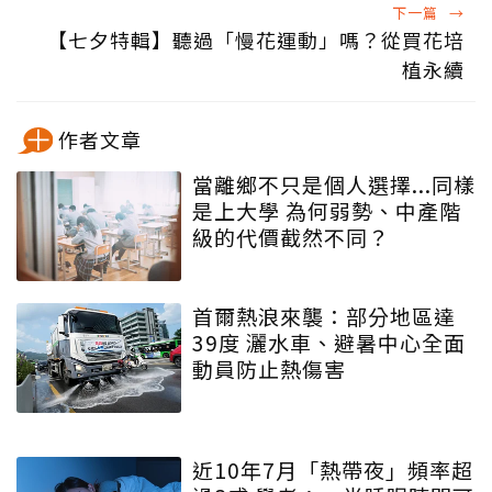
下一篇
→
【七夕特輯】聽過「慢花運動」嗎？從買花培
植永續
作者文章
當離鄉不只是個人選擇...同樣
是上大學 為何弱勢、中產階
級的代價截然不同？
首爾熱浪來襲：部分地區達
39度 灑水車、避暑中心全面
動員防止熱傷害
近10年7月「熱帶夜」頻率超