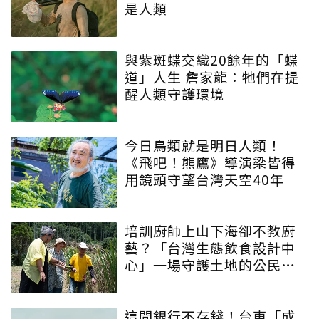
是人類
與紫斑蝶交織20餘年的「蝶
道」人生 詹家龍：牠們在提
醒人類守護環境
今日鳥類就是明日人類！
《飛吧！熊鷹》導演梁皆得
用鏡頭守望台灣天空40年
培訓廚師上山下海卻不教廚
藝？「台灣生態飲食設計中
心」一場守護土地的公民運
動
這間銀行不存錢！台東「成