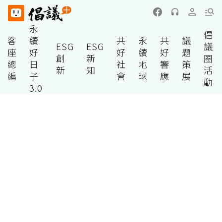
永
倡
客
續
共
永
共
議
ESG
ESG
議
座
好
好
續
好
題
創
新
圈
總
日
社
地
響
策
新
知
活
編
子
會
球
應
展
動
3.0