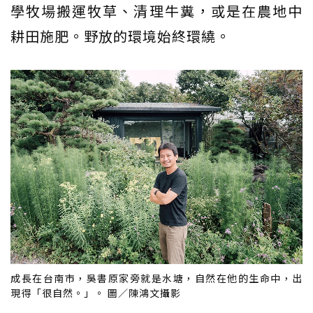
學牧場搬運牧草、清理牛糞，或是在農地中
耕田施肥。野放的環境始終環繞。
成長在台南市，吳書原家旁就是水塘，自然在他的生命中，出
現得「很自然。」。 圖／陳鴻文攝影