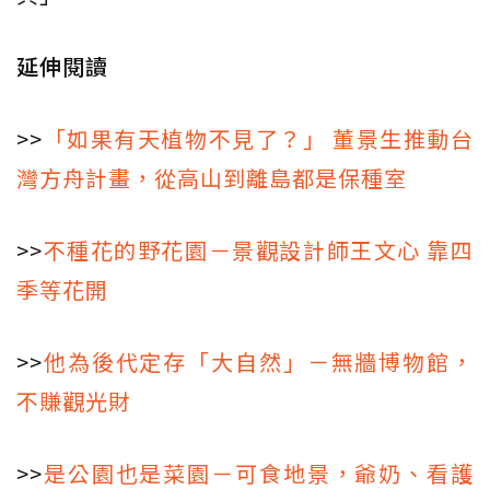
延伸閱讀
>>
「如果有天植物不見了？」 董景生推動台
灣方舟計畫，從高山到離島都是保種室
>>
不種花的野花園－景觀設計師王文心 靠四
季等花開
>>
他為後代定存「大自然」－無牆博物館，
不賺觀光財
>>
是公園也是菜園－可食地景，爺奶、看護