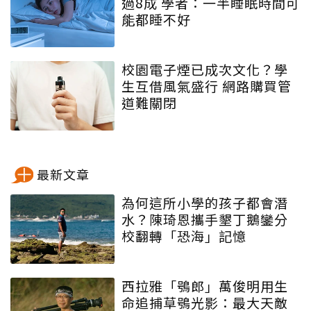
過8成 學者：一半睡眠時間可
能都睡不好
校園電子煙已成次文化？學
生互借風氣盛行 網路購買管
道難關閉
最新文章
為何這所小學的孩子都會潛
水？陳琦恩攜手墾丁鵝鑾分
校翻轉「恐海」記憶
西拉雅「鴞郎」萬俊明用生
命追捕草鴞光影：最大天敵