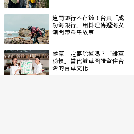
動
這間銀行不存錢！台東「成
功海銀行」用料理傳遞海女
潮間帶採集故事
雜草一定要除掉嗎？「雜草
稍慢」當代雜草圖譜留住台
灣的百草文化
訂閱