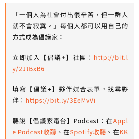
「一個人為社會付出很辛苦，但一群人
就不會寂寞。」每個人都可以用自己的
方式成為倡議家：
立即加入【倡議+】社團：
http://bit.l
y/2JtBxB6
填寫【倡議+】夥伴媒合表單，找尋夥
伴：
https://bit.ly/3EeMvVi
聽說【倡議家電台】Podcast：在
Appl
e Podcast收聽
、在
Spotify收聽
、在
KK