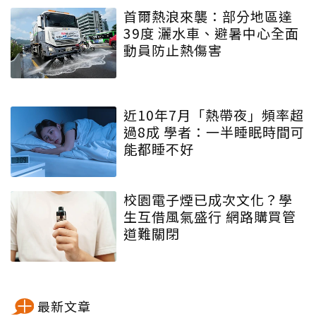
首爾熱浪來襲：部分地區達
39度 灑水車、避暑中心全面
動員防止熱傷害
近10年7月「熱帶夜」頻率超
過8成 學者：一半睡眠時間可
能都睡不好
校園電子煙已成次文化？學
生互借風氣盛行 網路購買管
道難關閉
最新文章