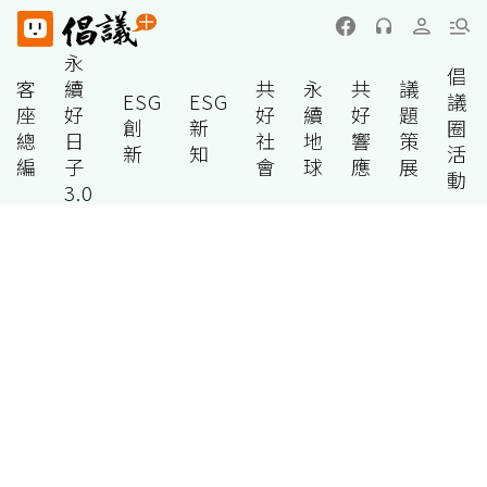
永
倡
客
續
共
永
共
議
ESG
ESG
議
座
好
好
續
好
題
創
新
圈
總
日
社
地
響
策
新
知
活
編
子
會
球
應
展
動
3.0