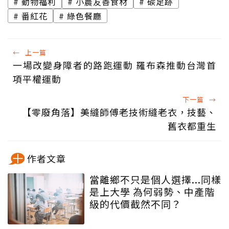
動物福利
小農友善食材
碳足跡
番紅花
綠色餐廳
←
上一篇
一場改變身障者的路跑運動 羅布森推動台灣首
項平權運動
下一篇
→
【零廢角落】美縫師傅老技術縫老衣，技藝、
舊衣都重生
作者文章
當離鄉不只是個人選擇...同樣
是上大學 為何弱勢、中產階
級的代價截然不同？