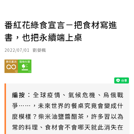
番紅花綠食宣言－把食材寫進
書，也把永續端上桌
2022/07/01
劉嫈楓
編按
：全球疫情、氣候危機、烏俄戰
爭⋯⋯，未來世界的餐桌究竟會變成什
麼模樣？柴米油鹽醬醋茶，許多習以為
常的料理、食材會不會哪天就此消失在