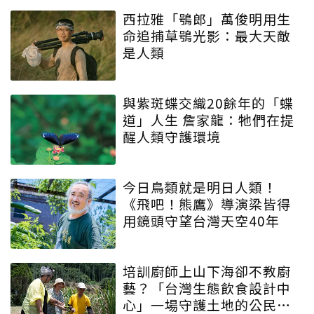
西拉雅「鴞郎」萬俊明用生
命追捕草鴞光影：最大天敵
是人類
與紫斑蝶交織20餘年的「蝶
道」人生 詹家龍：牠們在提
醒人類守護環境
今日鳥類就是明日人類！
《飛吧！熊鷹》導演梁皆得
用鏡頭守望台灣天空40年
培訓廚師上山下海卻不教廚
藝？「台灣生態飲食設計中
心」一場守護土地的公民運