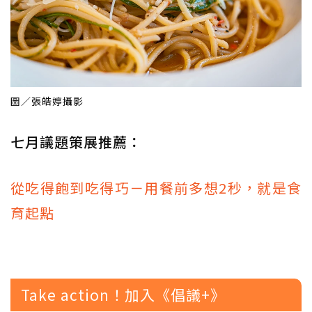
圖／張皓婷攝影
七月議題策展推薦：
從吃得飽到吃得巧－用餐前多想2秒，就是食
育起點
Take action！加入《倡議+》