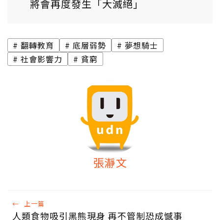
將會再度發生「大滅絕」
翻轉教育
底層弱勢
夢想騎士
社會影響力
貧窮
張瀞文
←
上一篇
人類食物吸引黑熊現身 再不管制恐成憾事