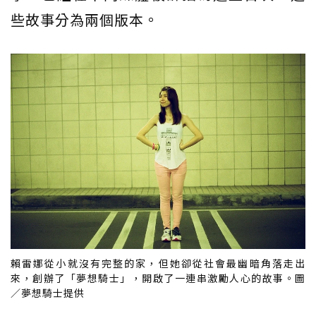
些故事分為兩個版本。
賴雷娜從小就沒有完整的家，但她卻從社會最幽暗角落走出
來，創辦了「夢想騎士」，開啟了一連串激勵人心的故事。圖
／夢想騎士提供