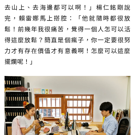
去山上、去海邊都可以啊！」楊仁銘剛說
完，賴雷娜馬上搭腔：「他就隨時都很放
鬆！前幾年我很痛苦，覺得一個人怎可以活
得這麼放鬆？簡直是個瘋子，你一定要很努
力才有存在價值才有意義啊！怎麼可以這麼
擺爛呢！」