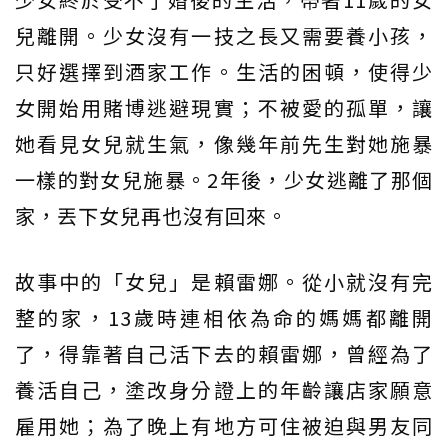
兒離開。少女沒有一技之長又需要養小孩，
只好選擇到酒家工作。生活的困頓，使得少
女開始用賭博逃避現實；不被愛的孤單，讓
她看見女兒就生氣，像幾年前先生對她施暴
一樣的對女兒施暴。2年後，少女逃離了那個
家，丟下女兒再也沒有回來。
故事中的「女兒」是賴雷娜。從小就沒有完
整的家，13歲時連相依為命的媽媽都離開
了，得靠著自己活下去的賴雷娜，曾經為了
養活自己，塗改身分證上的年齡讓店家願意
雇用她；為了晚上有地方可住被迫與男友同