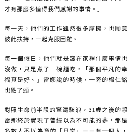
才有那麼多值得我們感謝的事情。」
每一天，他們的工作雖然很多摩擦，也願意
彼此扶持，一起克服困難。
每一個假日，他們就是窩在家裡什麼事情也
沒做，只是煮了一碗麵吃，「那個平凡的幸
福真是好。」雷娜說的時候，一旁的楊仁銘
也點了頭。
對照生命前半段的驚濤駭浪，31歲之後的賴
雷娜終於實現了曾經以為不可能的夢，那是
多數人不以為意的「日常」－－有一個人，