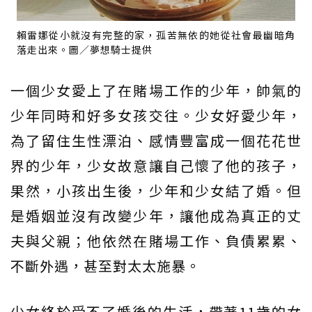
賴雷娜從小就沒有完整的家，孤苦無依的她從社會最幽暗角
落走出來。圖／夢想騎士提供
一個少女愛上了在賭場工作的少年，帥氣的
少年同時和好多女孩交往。少女好愛少年，
為了留住生性漂泊、感情豐富成一個花花世
界的少年，少女故意讓自己懷了他的孩子，
果然，小孩出生後，少年和少女結了婚。但
是婚姻並沒有改變少年，讓他成為真正的丈
夫與父親；他依然在賭場工作、負債累累、
不斷外遇，甚至對太太施暴。
少女終於受不了婚後的生活，帶著11歲的女