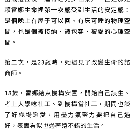
賴雷娜生命裡第一次感受到生活的安定感：
是個晚上有屋子可以回、有床可睡的物理空
間，也是個被接納、被包容、被愛的心理空
間。
第二次，是23歲時，她遇見了改變生命的諮
商師。
18歲，雷娜結束機構安置，開始自己謀生、
考上大學唸社工、到機構當社工，期間也談
了好幾場戀愛，用盡力氣努力要把自己過
好，表面看似也過著還不錯的生活。