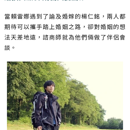
當賴雷娜遇到了論及婚嫁的楊仁銘，兩人都
期待可以攜手踏上婚姻之路，卻對婚姻的想
法天差地遠，諮商師就為他們倆做了伴侶會
談。