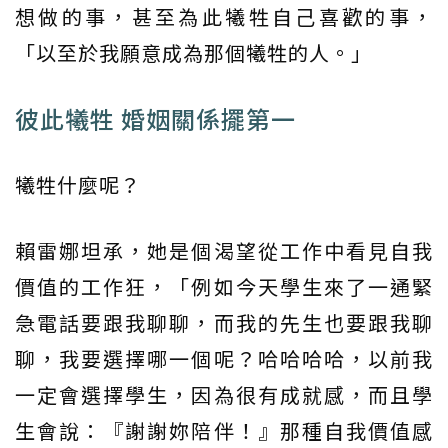
想做的事，甚至為此犧牲自己喜歡的事，
「以至於我願意成為那個犧牲的人。」
彼此犧牲 婚姻關係擺第一
犧牲什麼呢？
賴雷娜坦承，她是個渴望從工作中看見自我
價值的工作狂，「例如今天學生來了一通緊
急電話要跟我聊聊，而我的先生也要跟我聊
聊，我要選擇哪一個呢？哈哈哈哈，以前我
一定會選擇學生，因為很有成就感，而且學
生會說：『謝謝妳陪伴！』那種自我價值感