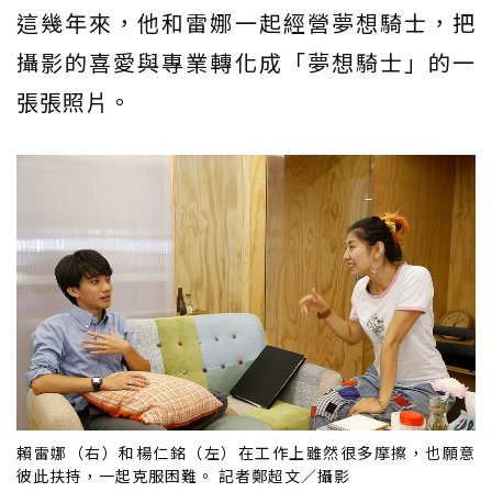
這幾年來，他和雷娜一起經營夢想騎士，把
攝影的喜愛與專業轉化成「夢想騎士」的一
張張照片。
賴雷娜（右）和楊仁銘（左）在工作上雖然很多摩擦，也願意
彼此扶持，一起克服困難。 記者鄭超文／攝影