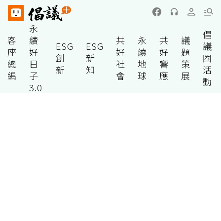
永
倡
客
續
共
永
共
議
ESG
ESG
議
座
好
好
續
好
題
創
新
圈
總
日
社
地
響
策
新
知
活
編
子
會
球
應
展
動
3.0