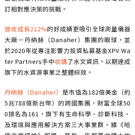
訂相對應決策的挑戰。
營收成長212%
的好成績更吸引全球測量儀器
大廠－丹納赫（Danaher）集團的眼球，並
於2020年從專注影響力投資私募基金XPV Wa
ter Partners手中
收購
了水文資訊，以期達成
旗下的水資源事業之整體綜效。
丹納赫（Danaher）
是市值為182億美金（約
5兆788億新台幣）的跨國集團，財富全球50
0排名為161，旗下有生命科學、診斷科技、
及環境與應用解決方案三大事業群。據《哈