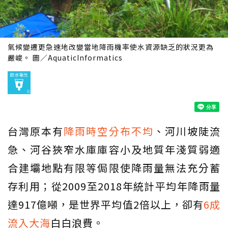
氣候變遷更急速地改變當地降雨機率使水資源缺乏的狀況更為
嚴峻。 圖／AquaticInformatics
台灣原本有
降雨時空分布不均
、河川坡陡流
急、河谷狹窄水庫庫容小及地質年淺質弱適
合建壩地點有限等侷限使降雨量無法充分蓄
存利用；從2009至2018年統計平均年降雨量
達917億噸，是世界平均值2倍以上，卻有
6成
流入大海
白白浪費。