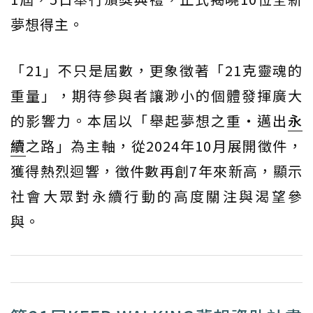
夢想得主。
「21」不只是屆數，更象徵著「21克靈魂的
重量」，期待參與者讓渺小的個體發揮廣大
的影響力。本屆以「舉起夢想之重・邁出
永
續
之路」為主軸，從2024年10月展開徵件，
獲得熱烈迴響，徵件數再創7年來新高，顯示
社會大眾對永續行動的高度關注與渴望參
與。