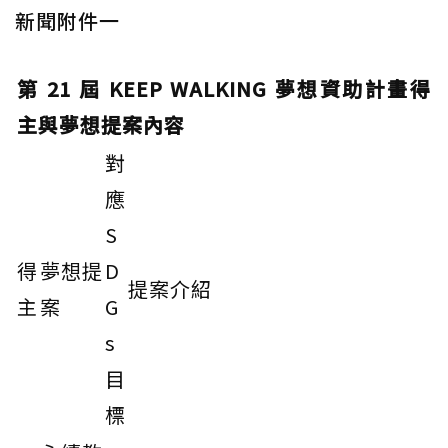
新聞附件一
第 21 屆 KEEP WALKING 夢想資助計畫得
主與夢想提案內容
對
應
S
得
夢想提
D
提案介紹
主
案
G
s
目
標