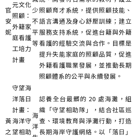
元文化
官
少
照顧育才系統，提供照顧技能、
照顧：
安
不
語言溝通及身心舒壓訓練；建立
外籍家
妮
平
服務支持系統，促進台籍與外籍
庭看護
等
看護的經驗交流與合作。目標是
工培力
提升失能家庭的照顧品質，促進
計畫
外籍看護職業發展，並推動長期
照顧體系的公平與永續發展。
守望海
洋落日
認養全台最髒的 20 處海灘，組
計畫：
織「守望相助隊」，結合社區巡
海
黃
海洋守
查、環境教育與淨灘行動，打造
洋
之
望相助
長期海岸守護網絡。以「落日」