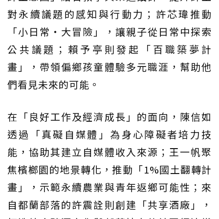
對永續議題的感知與行動力；許芯瑋推動
「小日常・大冒險」，讓親子從日常中探索
公共議題；賴予亭則發起「百職築夢計
畫」，帶領偏鄉孩童體驗多元職涯，幫助他
們看見未來的可能。
在「良好工作及經濟成長」的面向，陳信如
透過「真礙自媒體」為身心障礙者培力技
能，協助其建立自媒體收入來源；王一帆聚
焦檳榔園的地景轉化，推動「1%國土翻轉計
畫」，示範永續農業與青年返鄉可能性；來
自都蘭部落的許震詮則創建「共享酒廠」，