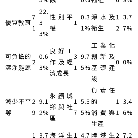
22.
7
性別平
0.3
淨水及
1
3.7
優質教育
3
1
1
權
1%
衛生
2
7%
3%
工業化
良好工
可負擔的
0.6
3
9.7
創新及
2
作及經
0
0%
潔淨能源
3%
1
5%
基礎建
濟成長
設
負責任
永續城
減少不平
2
9.1
1
5.3
的
1
3.4
鄉與社
等
9
2%
7
5%
消費與
1
6%
區
生產
1
3.7
海洋生
1
4.7
陸域生
2
7.2