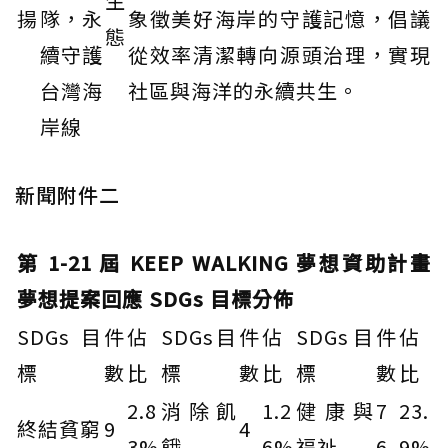
生
揚
隊，永
象徵美好海岸的守護記憶，倡議
態
續守護
從效率清潔轉向源頭治理，實現
台灣海
社區與海洋的永續共生。
岸線
新聞附件二
第 1-21 屆 KEEP WALKING 夢想資助計畫
夢想提案回應 SDGs 目標分佈
SDGs目
件
佔
SDGs目
件
佔
SDGs目
件
佔
標
數
比
標
數
比
標
數
比
2.8
消除飢
1.2
健康與
7
23.
終結貧窮
9
4
3%
餓
6%
福祉
6
9%