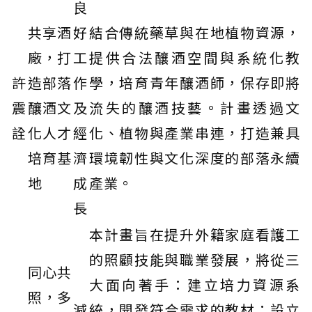
良
共享酒
好
結合傳統藥草與在地植物資源，
廠，打
工
提供合法釀酒空間與系統化教
許
造部落
作
學，培育青年釀酒師，保存即將
震
釀酒文
及
流失的釀酒技藝。計畫透過文
詮
化人才
經
化、植物與產業串連，打造兼具
培育基
濟
環境韌性與文化深度的部落永續
地
成
產業。
長
本計畫旨在提升外籍家庭看護工
的照顧技能與職業發展，將從三
同心共
大面向著手：建立培力資源系
照，多
減
統，開發符合需求的教材；設立