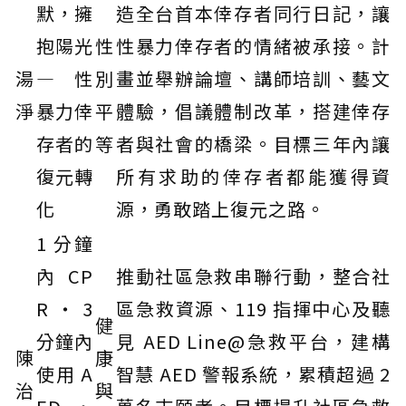
默，擁
造全台首本倖存者同行日記，讓
抱陽光
性
性暴力倖存者的情緒被承接。計
湯
— 性
別
畫並舉辦論壇、講師培訓、藝文
淨
暴力倖
平
體驗，倡議體制改革，搭建倖存
存者的
等
者與社會的橋梁。目標三年內讓
復元轉
所有求助的倖存者都能獲得資
化
源，勇敢踏上復元之路。
1 分鐘
內 CP
推動社區急救串聯行動，整合社
R・3
區急救資源、119 指揮中心及聽
健
分鐘內
見 AED Line@急救平台，建構
陳
康
使用 A
智慧 AED 警報系統，累積超過 2
治
與