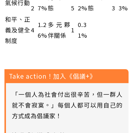
氣候行動
2
7%
態
5
2%
態
3
3%
和平、正
1.2
多元夥
0.3
義及健全
4
1
6%
伴關係
1%
制度
Take action！加入《倡議+》
「一個人為社會付出很辛苦，但一群人
就不會寂寞。」每個人都可以用自己的
方式成為倡議家！