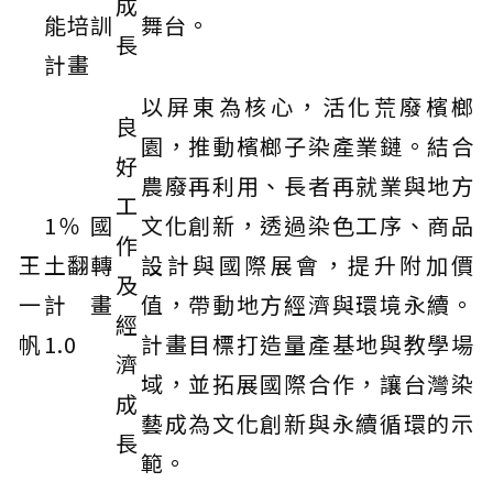
成
能培訓
舞台。
長
計畫
以屏東為核心，活化荒廢檳榔
良
園，推動檳榔子染產業鏈。結合
好
農廢再利用、長者再就業與地方
工
1％ 國
文化創新，透過染色工序、商品
作
王
土翻轉
設計與國際展會，提升附加價
及
一
計畫
值，帶動地方經濟與環境永續。
經
帆
1.0
計畫目標打造量產基地與教學場
濟
域，並拓展國際合作，讓台灣染
成
藝成為文化創新與永續循環的示
長
範。