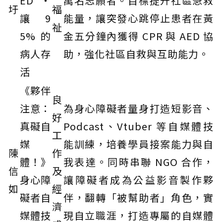
ED・
萬名志願者。目標提升社區急救
圩
福
讓 9
能量，讓突發心跳停止患者在黃
祉
5% 的
金五分鐘內獲得 CPR 與 AED 協
病人存
助，強化社區自救與互助能力。
活
《夥伴
良
注意：
為身心障礙者量身打造短影音、
好
真礙自
Podcast、Vtuber 等自媒體技
工
媒
能訓練，培養學員接案能力與自
陳
作
體！》
我表達。同時串聯 NGO 合作，
信
及
身心障
讓障礙者成為公益影音製作夥
如
經
礙者自
伴，翻轉「被幫助者」角色，實
濟
媒體技
現自立職涯，打造專屬的自媒體