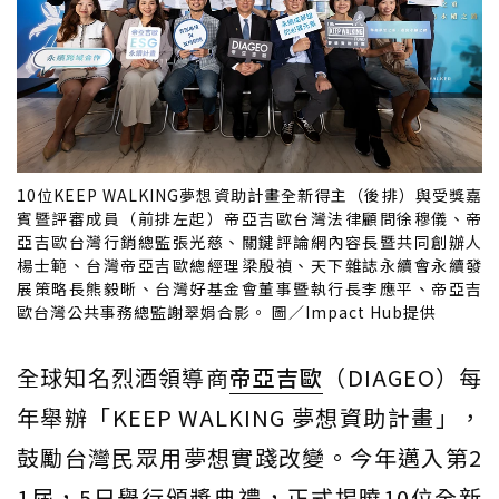
10位KEEP WALKING夢想資助計畫全新得主（後排）與受獎嘉
賓暨評審成員（前排左起）帝亞吉歐台灣法律顧問徐穆儀、帝
亞吉歐台灣行銷總監張光慈、關鍵評論網內容長暨共同創辦人
楊士範、台灣帝亞吉歐總經理梁殷禎、天下雜誌永續會永續發
展策略長熊毅晰、台灣好基金會董事暨執行長李應平、帝亞吉
歐台灣公共事務總監謝翠娟合影。 圖／Impact Hub提供
全球知名烈酒領導商
帝亞吉歐
（DIAGEO）每
年舉辦「KEEP WALKING 夢想資助計畫」，
鼓勵台灣民眾用夢想實踐改變。今年邁入第2
1屆，5日舉行頒獎典禮，正式揭曉10位全新