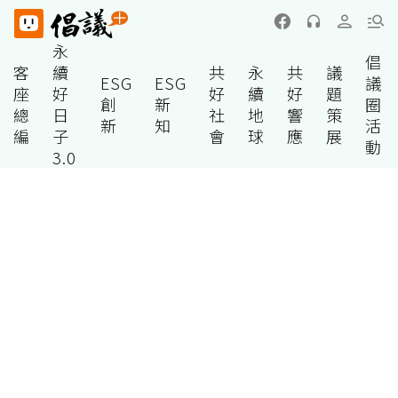
永
倡
客
續
共
永
共
議
ESG
ESG
議
座
好
好
續
好
題
創
新
圈
總
日
社
地
響
策
新
知
活
編
子
會
球
應
展
動
3.0