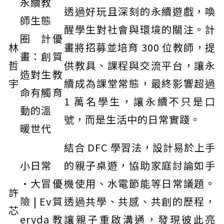
永續教
透過好玩且深刻的永續遊戲，喚
師生態
醒學生對社會與環境的關注。計
圈計
優
林
畫將招募並培育 300 位教師，提
畫：創
質
哲
供教具、課程與交流平台，讓永
造對生
教
宇
續成為課堂常態，最終影響超過
命有觸
育
1 萬名學生，讓永續不只是口
動的溫
號，而是生活中的日常實踐。
暖世代
結合 DFC 學習法，設計易於上手
小日常
的親子桌遊，協助家庭討論如手
·大冒
優
機使用、水電節能等日常議題。
許
險 | Ev
質
透過共學、共感、共創的歷程，
芯
eryda
教
讓親子重啟溝通，發現彼此亮