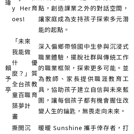
瑋
y Her
育
點，創造課業之外的對話空間，
oes!
讓家庭成為支持孩子探索多元潛
能的起點。
「未來
深入偏鄉帶領國中生參與沉浸式
我能做
職業體驗，擺脫社群與傳統工作
什
優
賴
的職業框架，探索更多可能。並
麼？」
質
予
為教師、家長提供職涯教育工
全台孩
教
亭
具，協助孩子建立自信與未來藍
童百職
育
圖，讓每個孩子都有機會握住改
築夢計
變人生的鑰匙，無畏走向未來。
畫
撕開沉
暖暖 Sunshine 攜手倖存者，打