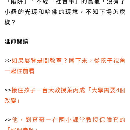
「陷阱」，不經「社會事」的烏龜，沒有了
小羅的光環和哈佛的環境，不知下場怎麼
樣？
延伸閱讀
>>
如果展覽是間教室？蹲下來，從孩子視角
一起往前看
>>
接住孩子－台大教授葉丙成「大學需要4個
改變」
>>
他，劉育豪－在國小課堂教授保險套的
「那個老師」