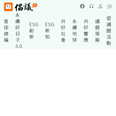
永
倡
客
續
共
永
共
議
ESG
ESG
議
座
好
好
續
好
題
創
新
圈
總
日
社
地
響
策
新
知
活
編
子
會
球
應
展
動
3.0