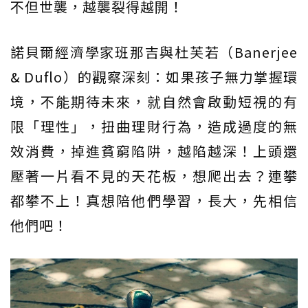
不但世襲，越襲裂得越開！
諾貝爾經濟學家班那吉與杜芙若（Banerjee
& Duflo）的觀察深刻：如果孩子無力掌握環
境，不能期待未來，就自然會啟動短視的有
限「理性」，扭曲理財行為，造成過度的無
效消費，掉進貧窮陷阱，越陷越深！上頭還
壓著一片看不見的天花板，想爬出去？連攀
都攀不上！真想陪他們學習，長大，先相信
他們吧！