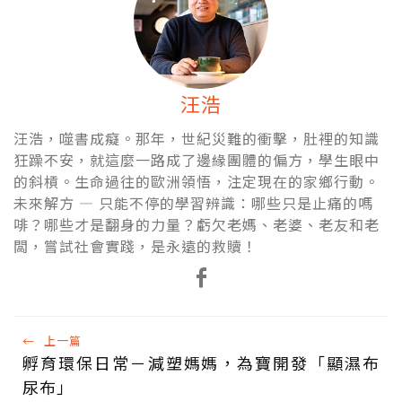
汪浩
汪浩，噬書成癡。那年，世紀災難的衝擊，肚裡的知識
狂躁不安，就這麼一路成了邊緣團體的偏方，學生眼中
的斜槓。生命過往的歐洲領悟，注定現在的家鄉行動。
未來解方 — 只能不停的學習辨識：哪些只是止痛的嗎
啡？哪些才是翻身的力量？虧欠老媽、老婆、老友和老
闆，嘗試社會實踐，是永遠的救贖！
←
上一篇
孵育環保日常－減塑媽媽，為寶開發「顯濕布
尿布」