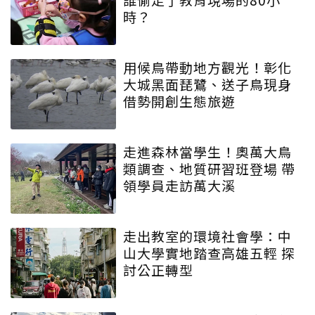
時？
用候鳥帶動地方觀光！彰化
大城黑面琵鷺、送子鳥現身
借勢開創生態旅遊
走進森林當學生！奧萬大鳥
類調查、地質研習班登場 帶
領學員走訪萬大溪
走出教室的環境社會學：中
山大學實地踏查高雄五輕 探
討公正轉型