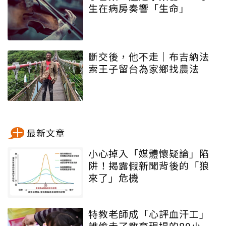
生在病房奏響「生命」
斷交後，他不走｜布吉納法
索王子留台為家鄉找農法
最新文章
小心掉入「媒體懷疑論」陷
阱！揭露假新聞背後的「狼
來了」危機
特教老師成「心評血汗工」
誰偷走了教育現場的80小