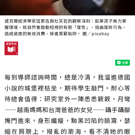
諾貝爾經濟學家班那吉與杜芙若的觀察深刻：如果孩子無力掌
握環境，就自然會啟動短視的有限「理性」，扭曲理財行為，
造成過度的無效消費，掉進貧窮陷阱。 圖／pixabay
每到導師諮詢時間，總是冷清，我溜進德國
小說的城堡裡枯坐，期待學生敲門。耐心等
待總會值得：研究室外一陣悉悉簌簌，月彎
——越南媽媽和台灣爸爸的女兒——躡手躡腳
掩門進來，身形纖瘦，黝黑凹陷的臉窩，瑟
縮在肩膀上，撥亂的瀏海，看不清她的眼