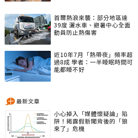
首爾熱浪來襲：部分地區達
39度 灑水車、避暑中心全面
動員防止熱傷害
近10年7月「熱帶夜」頻率超
過8成 學者：一半睡眠時間可
能都睡不好
最新文章
小心掉入「媒體懷疑論」陷
阱！揭露假新聞背後的「狼
來了」危機