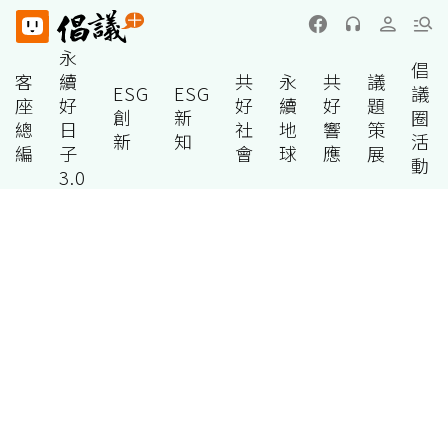
永
倡
客
續
共
永
共
議
ESG
ESG
議
座
好
好
續
好
題
創
新
圈
總
日
社
地
響
策
新
知
活
編
子
會
球
應
展
動
3.0