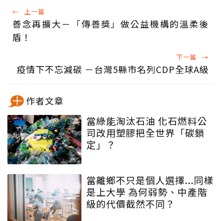
←
上一篇
善念再擴大－「傳善獎」做公益機構的溫柔後
盾！
下一篇
→
疫情下不忘減碳 －台灣5縣市名列CDP全球A級
作者文章
當綠能淘汰石油 化石燃料公
司改用塑膠把全世界「碳鎖
定」？
當離鄉不只是個人選擇...同樣
是上大學 為何弱勢、中產階
級的代價截然不同？