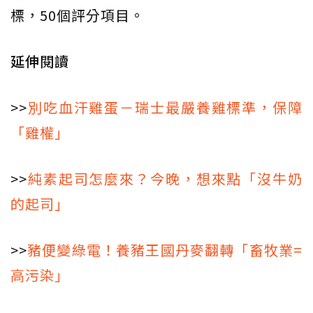
標，50個評分項目。
延伸閱讀
>>
別吃血汗雞蛋－瑞士最嚴養雞標準，保障
「雞權」
>>
純素起司怎麼來？今晚，想來點「沒牛奶
的起司」
>>
豬便變綠電！養豬王國丹麥翻轉「畜牧業=
高污染」