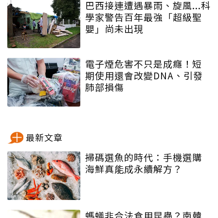
巴西接連遭遇暴雨、旋風...科
學家警告百年最強「超級聖
嬰」尚未出現
電子煙危害不只是成癮！短
期使用還會改變DNA、引發
肺部損傷
最新文章
掃碼選魚的時代：手機選購
海鮮真能成永續解方？
螞蟻非合法食用昆蟲？南韓