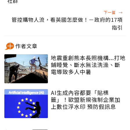
社群
下一篇
→
管控購物人流，看英國怎麼做！－政府的17項
指引
作者文章
地震重創熊本長照機構...打地
鋪睡覺、斷水無法洗澡、斷
電導致多人中暑
AI生成內容都要「貼標
籤」！歐盟新規強制企業加
上數位浮水印 預防假訊息