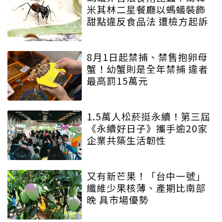
米其林二星餐廳以螞蟻裝飾
甜點違反食品法 遭檢方起訴
8月1日起禁捕、禁售抱卵母
蟹！幼蟹則是全年禁捕 違者
最高罰15萬元
1.5萬人松菸挺永續！第三屆
《永續好日子》攜手逾20家
企業共築生活韌性
又有新芒果！「台中一號」
纖維少果核薄、產期比南部
晚 具市場優勢