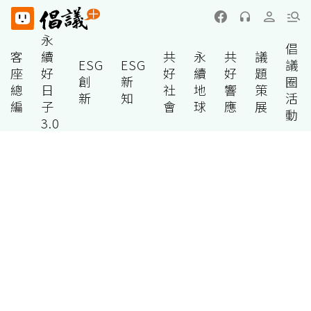
永
倡
客
續
共
永
共
議
ESG
ESG
議
座
好
好
續
好
題
創
新
圈
總
日
社
地
響
策
新
知
活
編
子
會
球
應
展
動
3.0