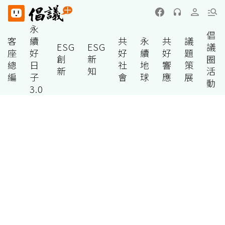
永
倡
客
續
共
永
共
議
ESG
ESG
議
座
好
好
續
好
題
創
新
圈
總
日
社
地
響
策
新
知
活
編
子
會
球
應
展
動
3.0