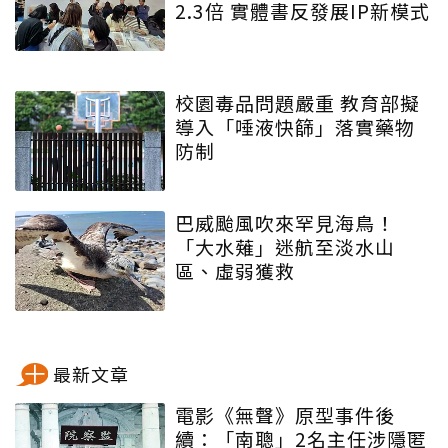
2.3倍 實體書反發展IP新模式
校園毒品問題嚴重 教育部擬
導入「唾液快篩」落實藥物
防制
巴威颱風吹來罕見海鳥！
「大水薙」迷航至淡水山
區、虛弱獲救
最新文章
電影《無聲》原型事件後
續：「南聰」2名主任涉隱匿