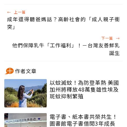
←
上一篇
成年還得聽爸媽話？高齡社會的「成人親子衝
突」
下一篇
→
他們保障乳牛「工作福利」！－台灣友善鮮乳
誕生
作者文章
以蚊滅蚊！為防登革熱 美國
加州將釋放48萬隻雄性埃及
斑蚊抑制繁殖
電子書、紙本書共榮共生！
圖書館電子書借閱3年成長