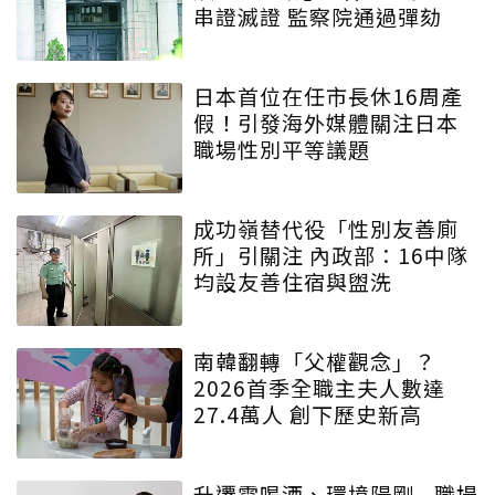
串證滅證 監察院通過彈劾
日本首位在任市長休16周產
假！引發海外媒體關注日本
職場性別平等議題
成功嶺替代役「性別友善廁
所」引關注 內政部：16中隊
均設友善住宿與盥洗
南韓翻轉「父權觀念」？
2026首季全職主夫人數達
27.4萬人 創下歷史新高
升遷需喝酒、環境陽剛...職場