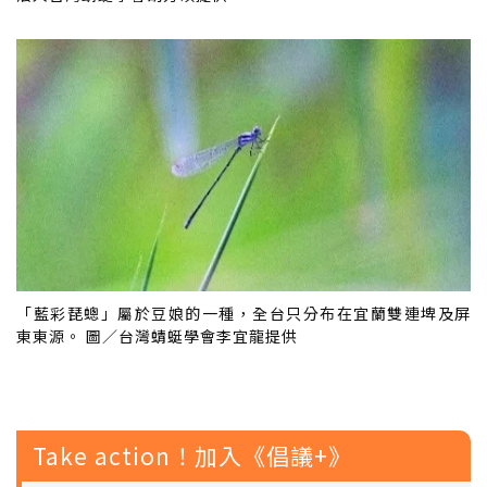
「藍彩琵蟌」屬於豆娘的一種，全台只分布在宜蘭雙連埤及屏
東東源。 圖／台灣蜻蜓學會李宜龍提供
Take action！加入《倡議+》