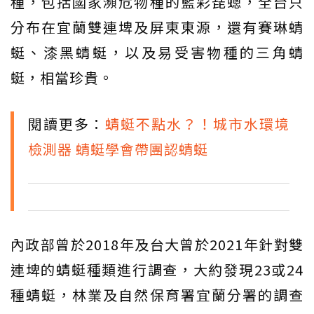
種，包括國家瀕危物種的藍彩琵蟌，全台只
分布在宜蘭雙連埤及屏東東源，還有賽琳蜻
蜓、漆黑蜻蜓，以及易受害物種的三角蜻
蜓，相當珍貴。
閱讀更多：
蜻蜓不點水？！城市水環境
檢測器 蜻蜓學會帶團認蜻蜓
內政部曾於2018年及台大曾於2021年針對雙
連埤的蜻蜓種類進行調查，大約發現23或24
種蜻蜓，林業及自然保育署宜蘭分署的調查