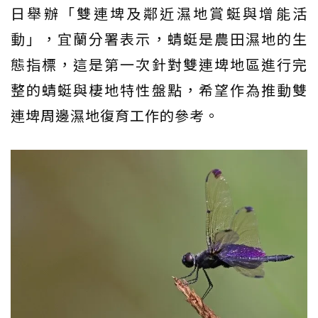
日舉辦「雙連埤及鄰近濕地賞蜓與增能活
動」，宜蘭分署表示，蜻蜓是農田濕地的生
態指標，這是第一次針對雙連埤地區進行完
整的蜻蜓與棲地特性盤點，希望作為推動雙
連埤周邊濕地復育工作的參考。