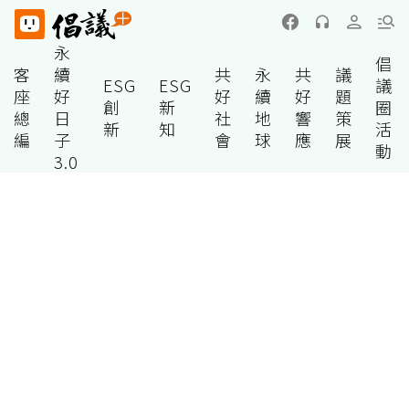
永
倡
客
續
共
永
共
議
ESG
ESG
議
座
好
好
續
好
題
創
新
圈
總
日
社
地
響
策
新
知
活
編
子
會
球
應
展
動
3.0