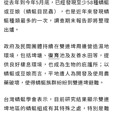
從去年到今年5月底，已經發現至少58種蜻蜓
或豆娘（蜻蜓目昆蟲），也是近年來發現蜻
蜓種類最多的一次，調查期末報告即將整理
出爐。
政府及民間團體持續在雙連埤周邊營造濕地
環境，包括埤塘、
復育
池及友善水田等，提
供良好棲息環境，也成為生物的庇護所；以
蜻蜓或豆娘而言，平地遭人為開發及使用農
藥破壞，使得蜻蜓族群紛紛到雙連埤避難。
台灣蜻蜓學會表示，目前研究結果顯示雙連
埤地區的蜻蜓組成有其特殊之處，特別是難