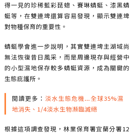
得一見的珍稀藍彩琵蟌、賽琳蜻蜓、漆黑蜻
蜓等，在雙連埤還算容易發現，顯示雙連埤
對物種保育的重要性。
蜻蜓學會進一步說明，其實雙連埤主湖域尚
無法恢復昔日風采，而是周邊現存與經營中
的小型濕地保存較多蜻蜓資源，成為關鍵的
生態庇護所。
閱讀更多：
淡水生態危機...全球35%濕
地消失、1/4淡水生物瀕臨滅絕
根據這項調查發現，林業保育署宜蘭分署12