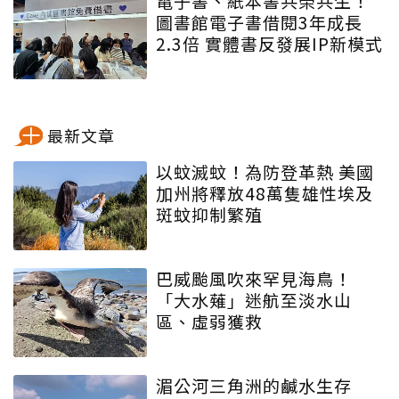
電子書、紙本書共榮共生！
圖書館電子書借閱3年成長
2.3倍 實體書反發展IP新模式
最新文章
以蚊滅蚊！為防登革熱 美國
加州將釋放48萬隻雄性埃及
斑蚊抑制繁殖
巴威颱風吹來罕見海鳥！
「大水薙」迷航至淡水山
區、虛弱獲救
湄公河三角洲的鹹水生存