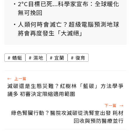
2°C目標已死...科學家宣布：全球暖化
無可挽回
人類何時會滅亡？超級電腦預測地球
將會再度發生「大滅絕」
蜻蜓
濕地
宜蘭
復育
←
上一篇
減碳還是生態災難？紅樹林「藍碳」方法學爭
議多 初審決定限縮適用範圍
下一篇
→
綠色腎臟行動？醫院攻減碳從洗腎室出發 耗材
回收與預防醫療並行