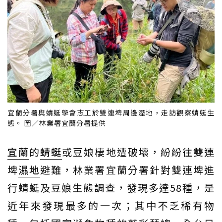
宜蘭分署與蜻蜓學會志工於雙連埤周邊溼地，走訪觀察蜻蜓生
態。 圖／林業署宜蘭分署提供
宜蘭
的
蜻蜓
或豆娘棲地遭破壞，紛紛往雙連
埤
濕地
避難，林業署宜蘭分署針對雙連埤進
行蜻蜓及豆娘生態調查，發現多達58種，是
近年來發現最多的一次；其中不乏稀有物