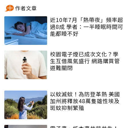
作者文章
近10年7月「熱帶夜」頻率超
過8成 學者：一半睡眠時間可
能都睡不好
校園電子煙已成次文化？學
生互借風氣盛行 網路購買管
道難關閉
以蚊滅蚊！為防登革熱 美國
加州將釋放48萬隻雄性埃及
斑蚊抑制繁殖