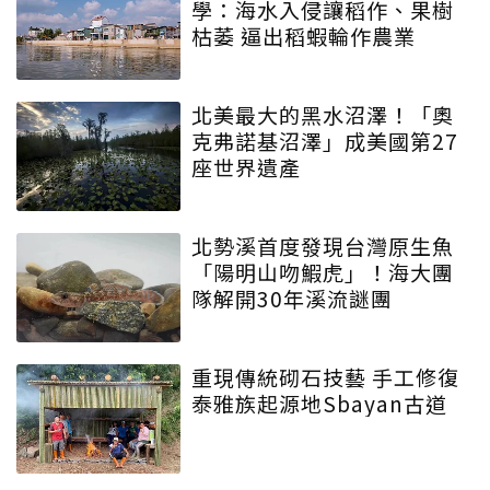
學：海水入侵讓稻作、果樹
枯萎 逼出稻蝦輪作農業
北美最大的黑水沼澤！「奧
克弗諾基沼澤」成美國第27
座世界遺產
北勢溪首度發現台灣原生魚
「陽明山吻鰕虎」！海大團
隊解開30年溪流謎團
重現傳統砌石技藝 手工修復
泰雅族起源地Sbayan古道