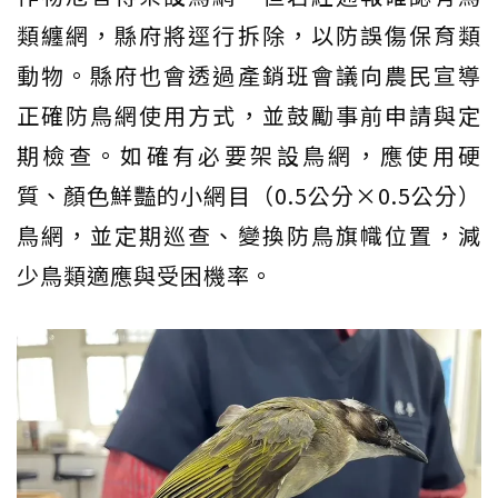
類纏網，縣府將逕行拆除，以防誤傷保育類
動物。縣府也會透過產銷班會議向農民宣導
正確防鳥網使用方式，並鼓勵事前申請與定
期檢查。如確有必要架設鳥網，應使用硬
質、顏色鮮豔的小網目（0.5公分×0.5公分）
鳥網，並定期巡查、變換防鳥旗幟位置，減
少鳥類適應與受困機率。