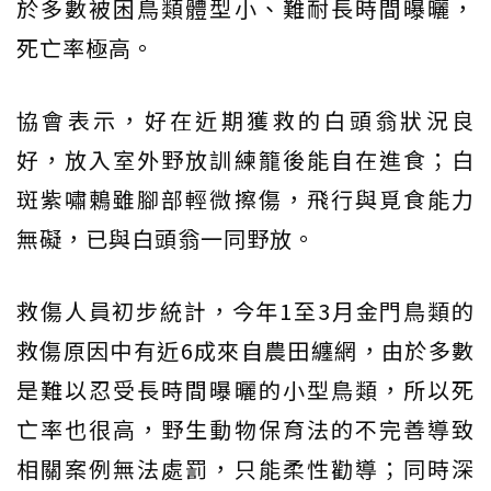
於多數被困鳥類體型小、難耐長時間曝曬，
死亡率極高。
協會表示，好在近期獲救的白頭翁狀況良
好，放入室外野放訓練籠後能自在進食；白
斑紫嘯鶇雖腳部輕微擦傷，飛行與覓食能力
無礙，已與白頭翁一同野放。
救傷人員初步統計，今年1至3月金門鳥類的
救傷原因中有近6成來自農田纏網，由於多數
是難以忍受長時間曝曬的小型鳥類，所以死
亡率也很高，野生動物保育法的不完善導致
相關案例無法處罰，只能柔性勸導；同時深