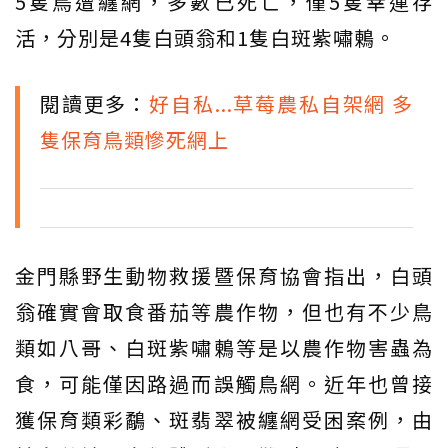
5隻鳥遭纏網，多數已死亡，僅5隻幸運存
活，分別是4隻白頭翁和1隻白斑紫嘯鶇。
閱讀更多：
好自私...草莓農私自架網 多
隻保育鳥類慘死網上
金門縣野生動物救援暨保育協會指出，白頭
翁確實會取食番茄等農作物，但也有不少鳥
類如八哥、白斑紫嘯鶇等是以農作物害蟲為
食，可能僅因路過而誤觸鳥網。近年也曾接
獲保育類彩鷸、斑翡翠被纏網受困案例，由