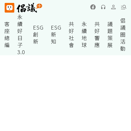
永
倡
客
續
共
永
共
議
ESG
ESG
議
座
好
好
續
好
題
創
新
圈
總
日
社
地
響
策
新
知
活
編
子
會
球
應
展
動
3.0