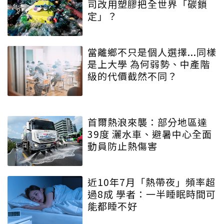
司改用塑膠把全世界「碳鎖
定」？
當離鄉不只是個人選擇...同樣
是上大學 為何弱勢、中產階
級的代價截然不同？
首爾熱浪來襲：部分地區達
39度 灑水車、避暑中心全面
動員防止熱傷害
近10年7月「熱帶夜」頻率超
過8成 學者：一半睡眠時間可
能都睡不好