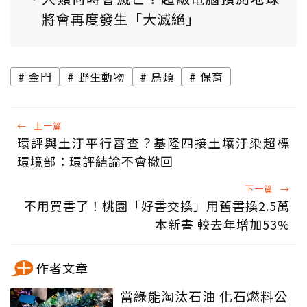
將會再度發生「大滅絕」
金門
野生動物
鳥類
保育
←
上一篇
環評與土汙平行審查？基隆四接土壤汙染超標
環境部：環評結論不會撤回
下一篇
→
不用買書了！桃園「好書交換」用舊書換2.5萬
本新書 較去年增加53%
作者文章
當綠能淘汰石油 化石燃料公