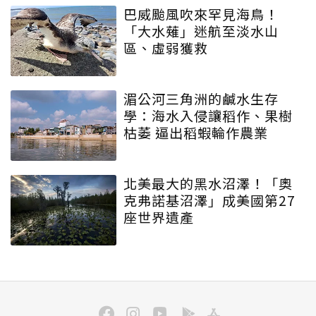
巴威颱風吹來罕見海鳥！
「大水薙」迷航至淡水山
區、虛弱獲救
湄公河三角洲的鹹水生存
學：海水入侵讓稻作、果樹
枯萎 逼出稻蝦輪作農業
北美最大的黑水沼澤！「奧
克弗諾基沼澤」成美國第27
座世界遺產