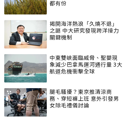
都有份
揭開海洋熱浪「久燒不退」
之謎 中大研究發現跨洋接力
關鍵機制
中東雙峽面臨威脅、聖嬰現
象減少巴拿馬運河通行量 3大
航道危機衝擊全球
腿毛騷擾？東京推清涼商
務、穿短褲上班 意外引發男
女除毛禮儀討論