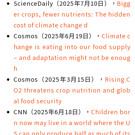
ScienceDaily（2025年7月10日），
Bigg
er crops, fewer nutrients: The hidden
cost of climate change d
Cosmos（2025年6月19日），
Climate c
hange is eating into our food supply
– and adaptation might not be enoug
h
Cosmos（2025年3月15日），
Rising C
O2 threatens crop nutrition and glob
al food security
CNN（2025年6月18日），
Children bor
n now may live in a world where the U
S can only produce half as much of its