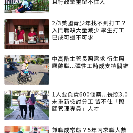
且行政繁重留不住人
2/3美國青少年找不到打工？
入門職缺大量減少 學生打工
已成可遇不可求
中高階主管長照需求 衍生照
顧離職...彈性工時成支持關鍵
1人要負責600個案...長照3.0
未重新檢討分工 留不住「照
顧管理專員」人才
兼職成常態？5年內求職人數