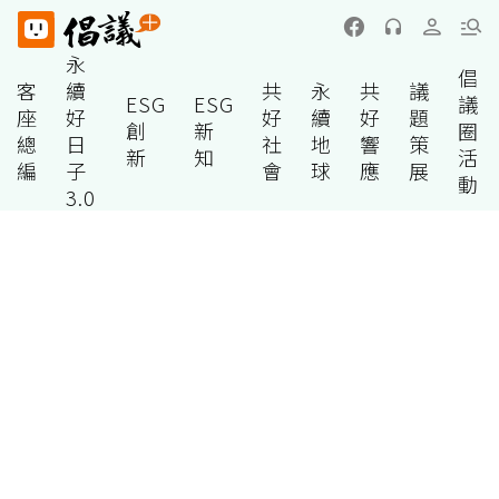
永
倡
客
續
共
永
共
議
ESG
ESG
議
座
好
好
續
好
題
創
新
圈
總
日
社
地
響
策
新
知
活
編
子
會
球
應
展
動
3.0