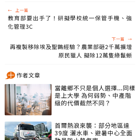
←
上一篇
教育部要出手了！研擬學校統一保管手機、強
化管理3C
下一篇
→
再複製移除埃及聖䴉經驗？農業部砸2千萬擴增
原民獵人 擬除12萬隻綠鬣蜥
作者文章
當離鄉不只是個人選擇...同樣
是上大學 為何弱勢、中產階
級的代價截然不同？
首爾熱浪來襲：部分地區達
39度 灑水車、避暑中心全面