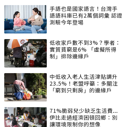
手語也是國家語言！台灣手
語語料庫已有2萬個詞彙 認證
測驗今年登場
低收家戶數不到3%？學者：
實質貧窮是6% 「虛擬所得
制」排除邊緣戶
中低收入老人生活津貼調升
23.5%！老盟呼籲：多關注
「窮到只剩房」的邊緣戶
71%脆弱兒少缺乏生活費...
伊比走過經濟困頓回鄉：別
讓環境限制你的想像