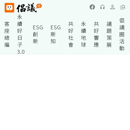
永
倡
客
續
共
永
共
議
ESG
ESG
議
座
好
好
續
好
題
創
新
圈
總
日
社
地
響
策
新
知
活
編
子
會
球
應
展
動
3.0