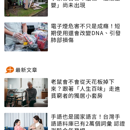
嬰」尚未出現
電子煙危害不只是成癮！短
期使用還會改變DNA、引發
肺部損傷
最新文章
老鼠會不會從天花板掉下
來？跟著「人生百味」走進
貧窮者的獨居小套房
手語也是國家語言！台灣手
語語料庫已有2萬個詞彙 認證