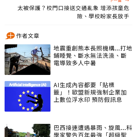
下一篇
→
太被保護？校門口接送交通亂象 增添孩童危
險、學校盼家長放手
作者文章
地震重創熊本長照機構...打地
鋪睡覺、斷水無法洗澡、斷
電導致多人中暑
AI生成內容都要「貼標
籤」！歐盟新規強制企業加
上數位浮水印 預防假訊息
巴西接連遭遇暴雨、旋風...科
學家警告百年最強「超級聖