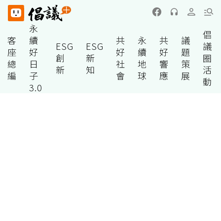
永
倡
客
續
共
永
共
議
ESG
ESG
議
座
好
好
續
好
題
創
新
圈
總
日
社
地
響
策
新
知
活
編
子
會
球
應
展
動
3.0