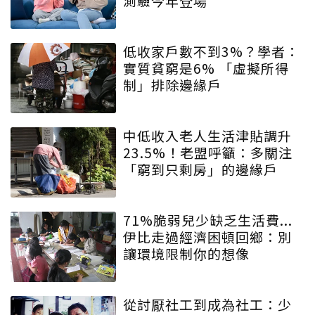
測驗今年登場
低收家戶數不到3%？學者：
實質貧窮是6% 「虛擬所得
制」排除邊緣戶
中低收入老人生活津貼調升
23.5%！老盟呼籲：多關注
「窮到只剩房」的邊緣戶
71%脆弱兒少缺乏生活費...
伊比走過經濟困頓回鄉：別
讓環境限制你的想像
從討厭社工到成為社工：少