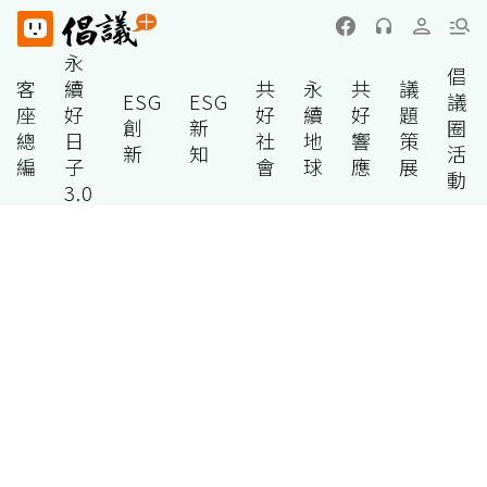
永
倡
客
續
共
永
共
議
ESG
ESG
議
座
好
好
續
好
題
創
新
圈
總
日
社
地
響
策
新
知
活
編
子
會
球
應
展
動
3.0