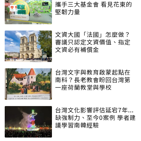
攜手三大基金會 看見花東的
堅韌力量
文資大國「法國」怎麼做？
審議只認定文資價值、指定
文資必有補償金
台灣文字與教育啟蒙起點在
南科？長老教會盼回台灣第
一座荷蘭教堂與學校
台灣文化影響評估延宕7年...
缺強制力、至今0案例 學者建
議學習南韓經驗