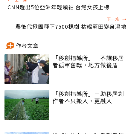
CNN選出5位亞洲年輕領袖 台灣女孩上榜
下一篇
→
農後代揪團種下7500棵樹 枯竭蔗田變身濕地
作者文章
「移創指導所」－不讓移居
者孤軍奮戰，地方做後盾
「移創指導所」－助移居創
作者不只搬入，更融入