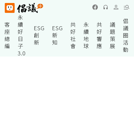
永
倡
客
續
共
永
共
議
ESG
ESG
議
座
好
好
續
好
題
創
新
圈
總
日
社
地
響
策
新
知
活
編
子
會
球
應
展
動
3.0