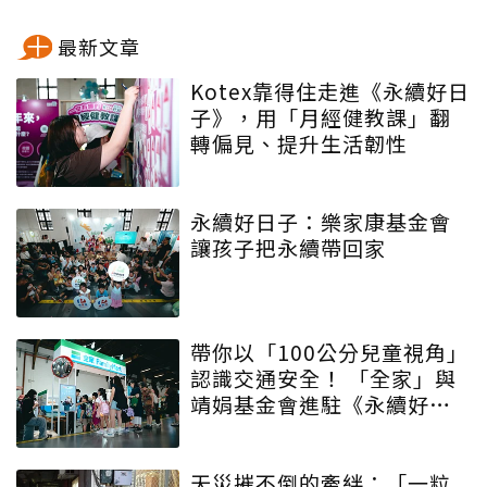
最新文章
Kotex靠得住走進《永續好日
子》，用「月經健教課」翻
轉偏見、提升生活韌性
永續好日子：樂家康基金會
讓孩子把永續帶回家
帶你以「100公分兒童視角」
認識交通安全！ 「全家」與
靖娟基金會進駐《永續好日
子》 特殊互動設計帶領大眾
學習交安知識
天災摧不倒的牽絆：「一粒