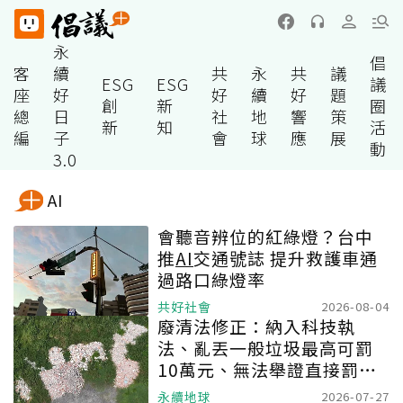
永
倡
客
續
共
永
共
議
ESG
ESG
議
座
好
好
續
好
題
創
新
圈
總
日
社
地
響
策
新
知
活
編
子
會
球
應
展
動
3.0
AI
會聽音辨位的紅綠燈？台中
推
AI
交通號誌 提升救護車通
過路口綠燈率
共好社會
2026-08-04
廢清法修正：納入科技執
法、亂丟一般垃圾最高可罰
10萬元、無法舉證直接罰車
主
永續地球
2026-07-27