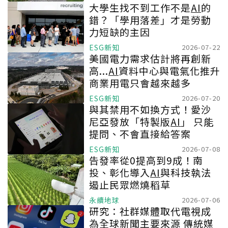
大學生找不到工作不是
AI
的
錯？「學用落差」才是勞動
力短缺的主因
ESG新知
2026-07-22
美國電力需求估計將再創新
高...
AI
資料中心與電氣化推升
商業用電只會越來越多
ESG新知
2026-07-20
與其禁用不如換方式！愛沙
尼亞發放「特製版
AI
」 只能
提問、不會直接給答案
ESG新知
2026-07-08
告發率從0提高到9成！南
投、彰化導入
AI
與科技執法
遏止民眾燃燒稻草
永續地球
2026-07-06
研究：社群媒體取代電視成
為全球新聞主要來源 傳統媒