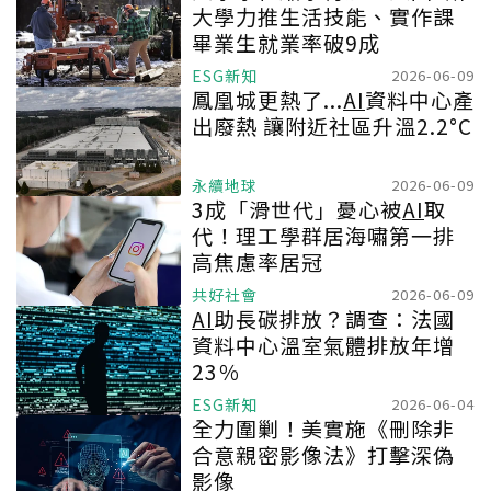
大學力推生活技能、實作課
畢業生就業率破9成
ESG新知
2026-06-09
鳳凰城更熱了...
AI
資料中心產
出廢熱 讓附近社區升溫2.2°C
永續地球
2026-06-09
3成「滑世代」憂心被
AI
取
代！理工學群居海嘯第一排
高焦慮率居冠
共好社會
2026-06-09
AI
助長碳排放？調查：法國
資料中心溫室氣體排放年增
23％
ESG新知
2026-06-04
全力圍剿！美實施《刪除非
合意親密影像法》打擊深偽
影像