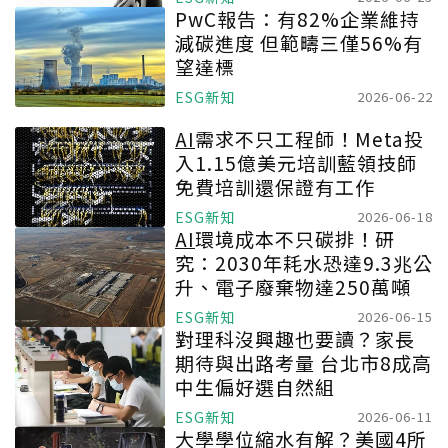
PwC報告：有82%企業維持
減碳進度 但範疇三僅56%有
望達標
ESG新知
2026-06-22
AI
需求不只工程師！Meta投
入1.15億美元培訓藍領技師
免費培訓還保證有工作
ESG新知
2026-06-18
AI
環境成本不只碳排！研
究：2030年耗水恐達9.3兆公
升、電子廢棄物達250萬噸
ESG新知
2026-06-15
對理科沒興趣也要讀？家長
期待與出路考量 台北市8成高
中生偏好選自然組
ESG新知
2026-06-11
大學學位縮水有解？美國4所