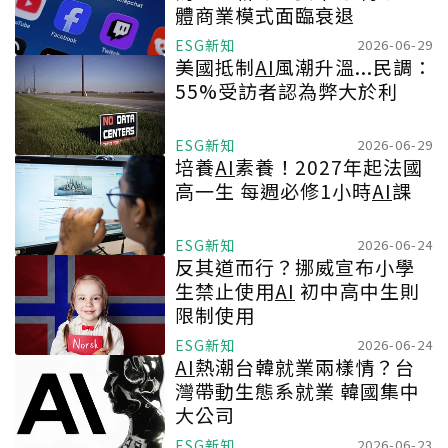
體商業模式面臨衰退
ESG新知
2026-06-29
美國抵制
AI
風潮升溫...民調：
55%受訪者認為弊大於利
ESG新知
2026-06-29
培養
AI
素養！2027年起法國
高一生 每週必修1小時
AI
課
ESG新知
2026-06-24
反其道而行？挪威宣布小學
生禁止使用
AI
初中高中生則
限制使用
ESG新知
2026-06-24
AI
熱潮台韓就業兩樣情？台
灣帶動生態系就業 韓國集中
大公司
ESG新知
2026-06-23